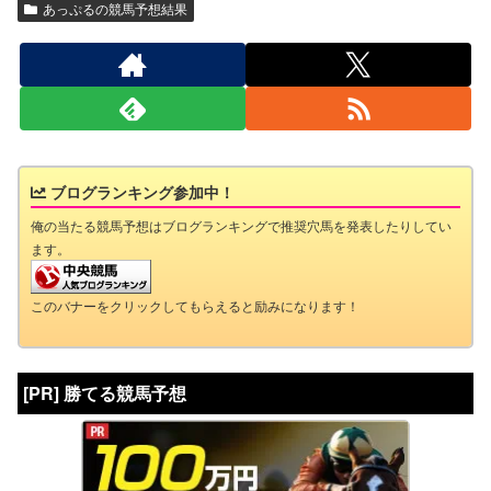
あっぷるの競馬予想結果
ブログランキング参加中！
俺の当たる競馬予想はブログランキングで推奨穴馬を発表したりしてい
ます。
このバナーをクリックしてもらえると励みになります！
[PR] 勝てる競馬予想