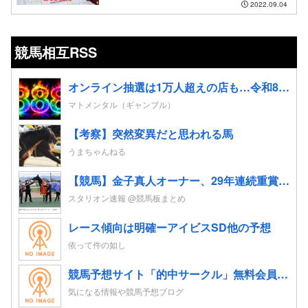
2022.09.04
競馬相互RSS
オンライン抽選は1万人超えの店も…令和8年8月8日が来る・・・！！
マトメンタル（ギャンブル）
【考察】突然変異だと思われる馬
うまちゃんねる
【競馬】金子真人オーナー、29年連続重賞勝利！初重賞制覇から1年も途切れることなく29年… JRA重賞は122勝目 ネット「すごすぎる」
スタリオン速報 @競馬板まとめ
レース傾向は明確ーアイビスSD他の予想
依って件の如し
競馬予想サイト「的中サークル」無料会員登録｜初心者も指数とプロ予想で週末レースを攻略
気になる情報や競馬予想ブログ