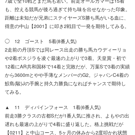
7歳で全10戦とまだ馬も若い。前走オールカマーは15着
も、控える競馬が後ろ過ぎて持ち味を出せなかった印象。
距離は未知だが兄弟にステイヤーズS勝ち馬がいる血に、
得意の中山【2001】に叩き2戦目で一発を期待してみる。
◯ 12 ゴースト 5着(8番人気)
2走前の丹頂Sでは同レース出走の勝ち馬カウディーリョ
や2着ボスジラを凌ぐ最速の上がりで3着。天皇賞・初で
12着にAR共和国杯で14着と完敗だが、万葉Sで3着の実績
から3600mとやや手薄なメンバーのG2。ジャパンC4着の
鮫島(駿)Jの手腕と持久力勝負になればチャンスで期待し
てみる。
▲ 11 ディバインフォース 1着(6番人気)
前走3勝クラスの古都Sだが1番人気に推され、よもやの出
遅れも最速の上がりで4着に盛り返した。格上挑戦だが
【0211】と中山コース、5ヶ月の休みから2度叩かれ状態