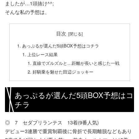
ましたが…1頭抜け^^;
そんな私の予想は、
目次
あっぷるが選んだ5頭BOX予想はコチラ
上位レース結果
直線でズルズルと…距離が長いと感じた一戦
好騎乗を魅せた田辺ジョッキー
あっぷるが選んだ5頭BOX予想はコ
チラ
◎ 7 セダブリランテス 13着(9番人気)
デビュー3連勝で重賞制覇後に骨折で長期離脱などもあり