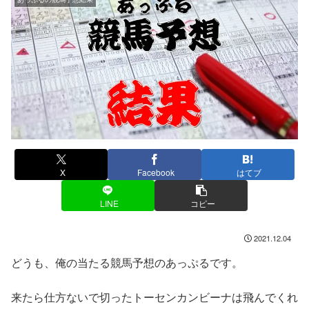
X
Facebook
はてブ
LINE
コピー
2021.12.04
どうも、俺の当たる競馬予想のあっぷるです。
来たら仕方ないで切ったトーセンカンビーナは飛んでくれ