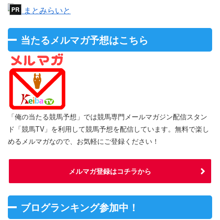
当たるメルマガ予想はこちら
「俺の当たる競馬予想」では競馬専門メールマガジン配信スタン
ド「競馬TV」を利用して競馬予想を配信しています。無料で楽し
めるメルマガなので、お気軽にご登録ください！
メルマガ登録はコチラから
ブログランキング参加中！