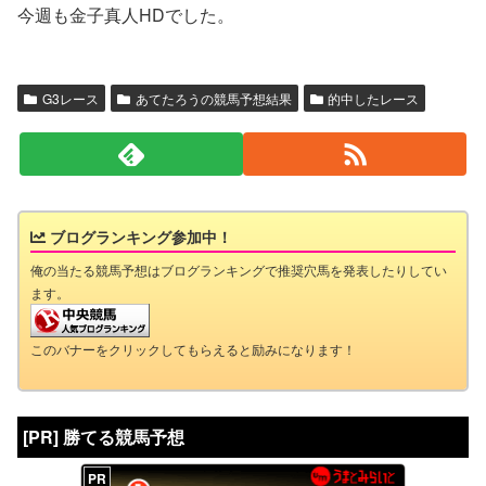
今週も金子真人HDでした。
G3レース
あてたろうの競馬予想結果
的中したレース
ブログランキング参加中！
俺の当たる競馬予想はブログランキングで推奨穴馬を発表したりしてい
ます。
このバナーをクリックしてもらえると励みになります！
[PR] 勝てる競馬予想