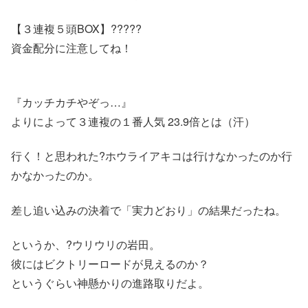
【３連複５頭BOX】?????
資金配分に注意してね！
『カッチカチやぞっ…』
よりによって３連複の１番人気 23.9倍とは（汗）
行く！と思われた?ホウライアキコは行けなかったのか行
かなかったのか。
差し追い込みの決着で「実力どおり」の結果だったね。
というか、?ウリウリの岩田。
彼にはビクトリーロードが見えるのか？
というぐらい神懸かりの進路取りだよ。