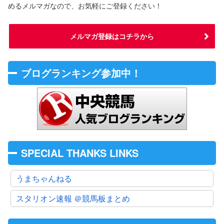
めるメルマガなので、お気軽にご登録ください！
メルマガ登録はコチラから
ブログランキング参加中！
SPECIAL THANKS LINKS
うまちゃんねる
スタリオン速報 ＠競馬板まとめ