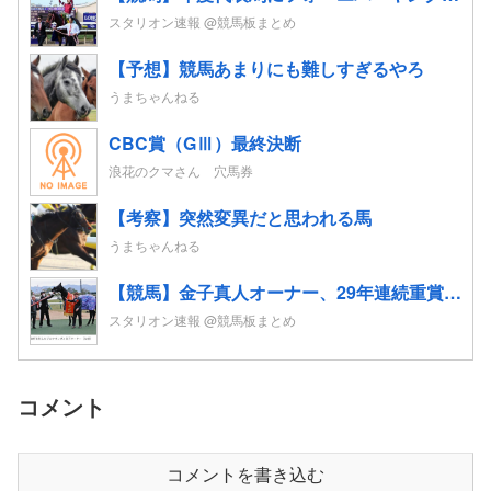
スタリオン速報 @競馬板まとめ
【予想】競馬あまりにも難しすぎるやろ
うまちゃんねる
CBC賞（GⅢ）最終決断
浪花のクマさん 穴馬券
【考察】突然変異だと思われる馬
うまちゃんねる
【競馬】金子真人オーナー、29年連続重賞勝利！初重賞制覇から1年も途切れることなく29年… JRA重賞は122勝目 ネット「すごすぎる」
スタリオン速報 @競馬板まとめ
コメント
コメントを書き込む