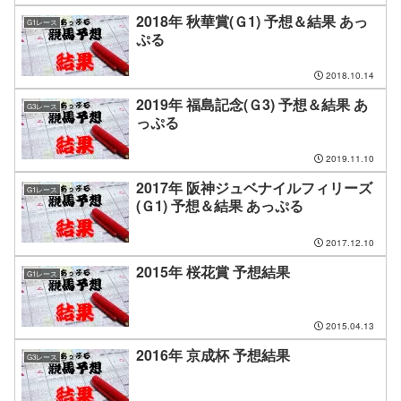
2018年 秋華賞(Ｇ1) 予想＆結果 あっ
G1レース
ぷる
2018.10.14
2019年 福島記念(Ｇ3) 予想＆結果 あ
G3レース
っぷる
2019.11.10
2017年 阪神ジュベナイルフィリーズ
G1レース
(Ｇ1) 予想＆結果 あっぷる
2017.12.10
2015年 桜花賞 予想結果
G1レース
2015.04.13
2016年 京成杯 予想結果
G3レース