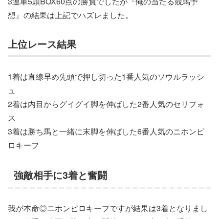
3連単5頭BOX60点の勝負でしたが『俺の当たる競馬予
想』の結果は上記でハズレました。
上位レース結果
1着は直線早め先頭で押し切った1番人気のソウルラッシ
ュ
2着は内目からグイグイ脚を伸ばした2番人気のセリフォ
ス
3着は勝ち馬と一緒に末脚を伸ばした6番人気のニホンピ
ロキーフ
強敵相手に3着と奮闘
我が本命◎ニホンピロキーフですが結果は3着となりまし