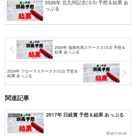
2026年 北九州記念(Ｇ3) 予想＆結果 あ
っぷる
2024年 福島牝馬ステークス(Ｇ3) 予想＆
結果 あっぷる
2024年 フローラステークス(Ｇ2) 予想＆
結果 あっぷる
関連記事
2017年 日経賞 予想＆結果 あっぷる
G2レース
2017.03.25