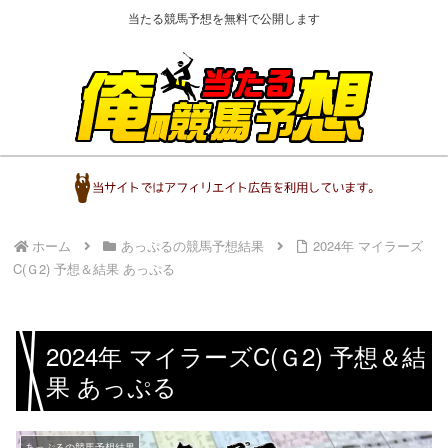
当たる競馬予想を無料で公開します
ホーム
あっぷるの競馬予想結果
2024年 マイラーズ
C(Ｇ2) 予想＆結果 あっぷる
2024年 マイラーズC(Ｇ2) 予想＆結
果 あっぷる
あっぷるの競馬予想結果