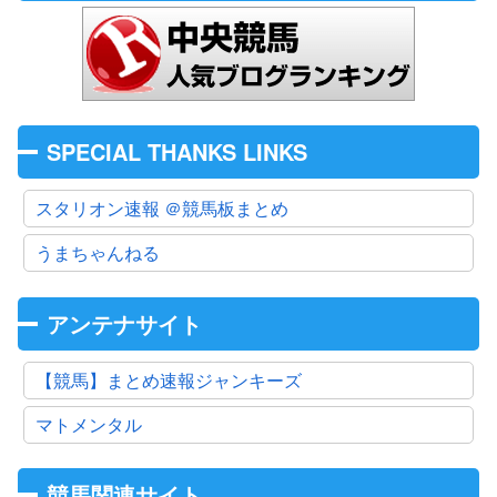
SPECIAL THANKS LINKS
スタリオン速報 ＠競馬板まとめ
うまちゃんねる
アンテナサイト
【競馬】まとめ速報ジャンキーズ
マトメンタル
競馬関連サイト