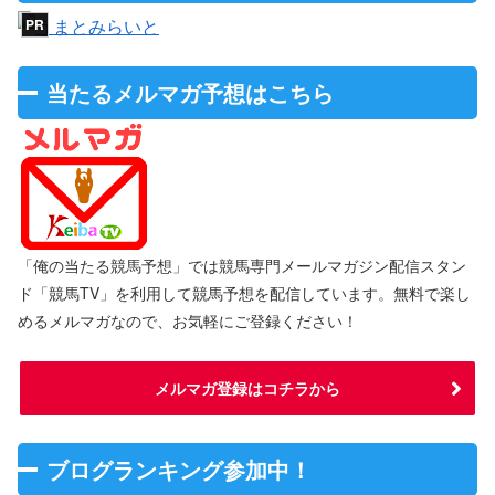
当たるメルマガ予想はこちら
「俺の当たる競馬予想」では競馬専門メールマガジン配信スタン
ド「競馬TV」を利用して競馬予想を配信しています。無料で楽し
めるメルマガなので、お気軽にご登録ください！
メルマガ登録はコチラから
ブログランキング参加中！