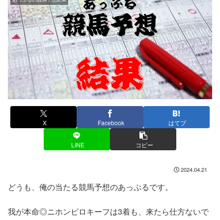
X
Facebook
はてブ
LINE
コピー
2024.04.21
どうも、俺の当たる競馬予想のあっぷるです。
我が本命◎ニホンピロキーフは3着も、来たら仕方ないで