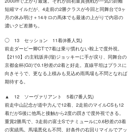
2000mで上がり最速。それが回初重賞挑戦が一気の距離
短縮マイルだが、4走前の2勝クラスが今回と同舞台で3ヶ
月の休み明け＋14キロの馬体でも最速の上がりで内容の
濃いクビ差勝ち。
◯ 13 セッション 11着(8番人気)
前走ダービー卿CTで7着は乗り慣れない鞍上で度外視。
【2110】の主戦坂井(瑠)ジョッキーに手が戻り、同舞台の
京都金杯(G3)で0.1秒差の2着と好走。直線平坦はプラスに
向きそうで、更なる上積みも見込め雨馬場も不問となれば
期待する。
▲ 12 ソーヴァリアント 5着(7番人気)
前走中山記念が道中力んで12着、2走前のマイルCSも12
着だがS後に他馬と接触から2度の躓きで度外視できる。
重賞2勝馬で、3走前の富士Sでナミュールに0.6秒差の3着
の実績馬。馬場悪化も不問、好条件の右回りマイルでアッ