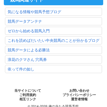
気になる情報や競馬予想ブログ
競馬データアンテナ
ゼロから始める競馬入門
これを読めばだいたい中央競馬のことが分かるブログ
競馬データによる必勝法
浪花のクマさん 穴馬券
依って件の如し
当サイトについて
お問い合わせ
ご利用規約
プライバシーポリシー
相互リンク
運営者情報
© 2014-2026 俺の当たる競馬予想.