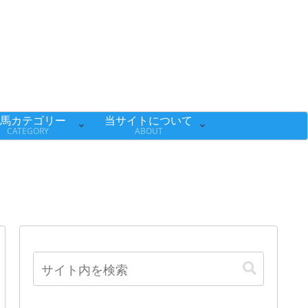
馬カテゴリー
当サイトについて
CATEGORY
ABOUT