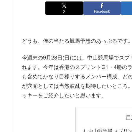
X
Facebook
どうも、俺の当たる競馬予想のあっぷるです
今週末の9月28日(日)には、中山競馬場でスプ
れます。今年は香港のスプリントG1・4勝の
も含めてかなり目移りするメンバー構成。ど
が穴党としては当然波乱を期待したいところ
ッキーをご紹介したいと思います。
目
中山競馬場 スプリンタ