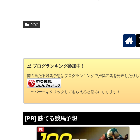
POG
ブログランキング参加中！
俺の当たる競馬予想はブログランキングで推奨穴馬を発表したりし
このバナーをクリックしてもらえると励みになります！
[PR] 勝てる競馬予想