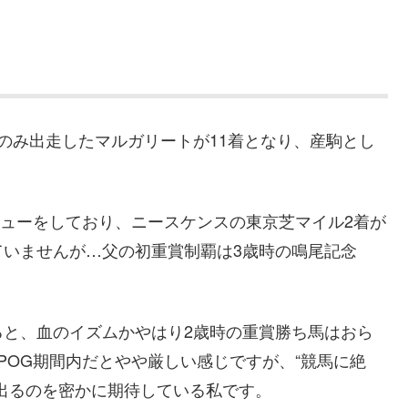
のみ出走したマルガリートが11着となり、産駒とし
ビューをしており、ニースケンスの東京芝マイル2着が
ていませんが…父の初重賞制覇は3歳時の鳴尾記念
ると、血のイズムかやはり2歳時の重賞勝ち馬はおら
POG期間内だとやや厳しい感じですが、“競馬に絶
出るのを密かに期待している私です。