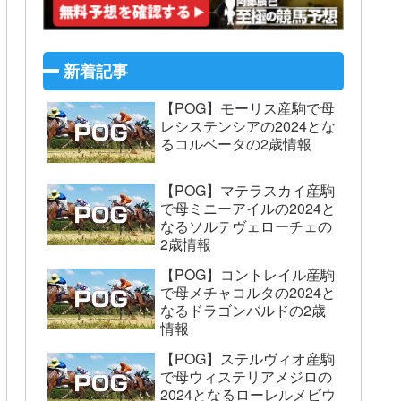
新着記事
【POG】モーリス産駒で母
レシステンシアの2024とな
るコルベータの2歳情報
【POG】マテラスカイ産駒
で母ミニーアイルの2024と
なるソルテヴェローチェの
2歳情報
【POG】コントレイル産駒
で母メチャコルタの2024と
なるドラゴンバルドの2歳
情報
【POG】ステルヴィオ産駒
で母ウィステリアメジロの
2024となるローレルメビウ