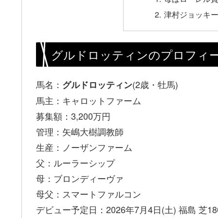
津村ジョッキー
グルドロッティンのプロフィ
馬名：
(2歳・牡馬)
グルドロッティン
馬主：キャロットファーム
募集額：3,200万円
管理：矢嶋大樹調教師
生産：ノーザンファーム
父：ルーラーシップ
母：ブロンディーヴァ
母父：スマートファルコン
デビュー予定日：2026年7月4日(土) 福島 芝18