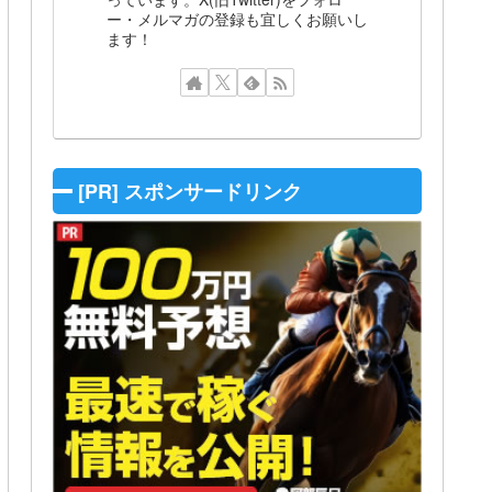
ー・メルマガの登録も宜しくお願いし
ます！
[PR] スポンサードリンク