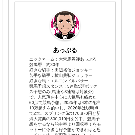
あっぷる
ニックネーム：大穴馬券師あっぷる
競馬暦：約30年
好きな騎手：田辺裕信ジョッキー
苦手な騎手：横山典弘ジョッキー
好きな馬：エルコンドルパサー
競馬予想スタンス：3連単5頭ボック
ス予想のみ(馬連や3連複は対象外)
で、人気薄を中心に人気馬も絡めた
60点で競馬予想。2025年は4本の配当
10万超えを的中し、2026年は現時点
で2本。スプリングSの170,870円と新
潟大賞典の800,010円を的中。競馬予
想をするなら的中率より回収率！をモ
ットーに今後も好予想ができればと思
っています。X(旧Twitter)をフォロ