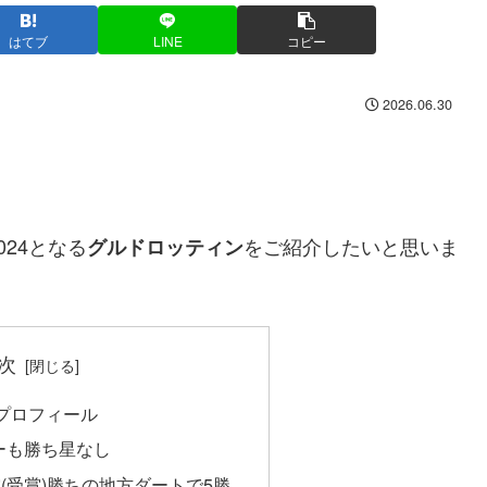
はてブ
LINE
コピー
2026.06.30
。
。
24となる
をご紹介したいと思いま
グルドロッティン
次
プロフィール
ーも勝ち星なし
(受賞)勝ちの地方ダートで5勝