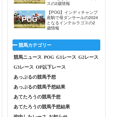
スの2歳情報
【POG】インディチャンプ
産駒で母ダンサールの2024
となるインテルラゴスの2
歳情報
競馬カテゴリー
競馬ニュース
POG
G1レース
G2レース
G3レース
OP以下レース
あっぷるの競馬予想
あっぷるの競馬予想結果
あてたろうの競馬予想
あてたろうの競馬予想結果
的中したレース
お知らせ