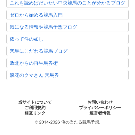
これを読めばだいたい中央競馬のことが分かるブログ
ゼロから始める競馬入門
気になる情報や競馬予想ブログ
依って件の如し
穴馬にこだわる競馬ブログ
敗北からの再生馬券術
浪花のクマさん 穴馬券
当サイトについて
お問い合わせ
ご利用規約
プライバシーポリシー
相互リンク
運営者情報
© 2014-2026 俺の当たる競馬予想.