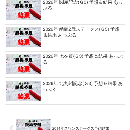
2026年 関屋記念(Ｇ3) 予想＆結果 あっ
ぷる
2026年 函館2歳ステークス(Ｇ3) 予想
＆結果 あっぷる
2026年 七夕賞(Ｇ3) 予想＆結果 あっぷ
る
2026年 北九州記念(Ｇ3) 予想＆結果 あ
っぷる
2014年スワンステークス予想結果