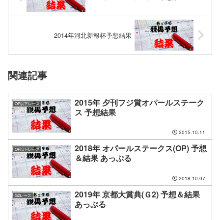
2014年河北新報杯予想結果
関連記事
2015年 夕刊フジ賞オパールステーク
OP以下レース
ス 予想結果
2015.10.11
2018年 オパールステークス(OP) 予想
OP以下レース
＆結果 あっぷる
2018.10.07
2019年 京都大賞典(Ｇ2) 予想＆結果
G2レース
あっぷる