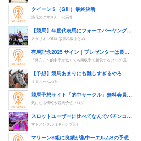
クイーンＳ（GⅢ）最終決断
浪花のクマさん 穴馬券
【競馬】年度代表馬にフォーエバーヤング 得票率91%と圧倒！4歳以上牡馬、ダートと合わせて三冠
スタリオン速報 @競馬板まとめ
有馬記念2025 サイン｜プレゼンターは長澤まさみ。ポスターはレガレイラ。CMはドラマがテーマ？！
「爆穴」〜的中率が低くても回収率で勝負するブログ-重賞レースの追い切り考察を競馬予想へ-
【予想】競馬あまりにも難しすぎるやろ
うまちゃんねる
競馬予想サイト「的中サークル」無料会員登録｜初心者も指数とプロ予想で週末レースを攻略
気になる情報や競馬予想ブログ
スロットユーザーに比べてなんでパチンコユーザーってリテラシーがここまで低いんだろうか…
マトメンタル（ギャンブル）
マリーンS組に良績が集中ーエルムSの予想