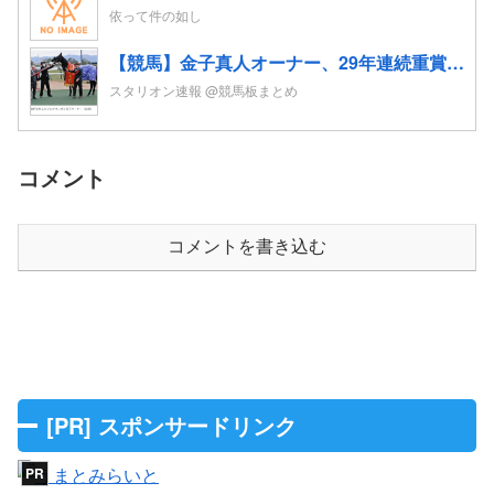
依って件の如し
【競馬】金子真人オーナー、29年連続重賞勝利！初重賞制覇から1年も途切れることなく29年… JRA重賞は122勝目 ネット「すごすぎる」
スタリオン速報 @競馬板まとめ
コメント
コメントを書き込む
[PR] スポンサードリンク