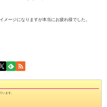
のイメージになりますが本当にお疲れ様でした。
！
ています。