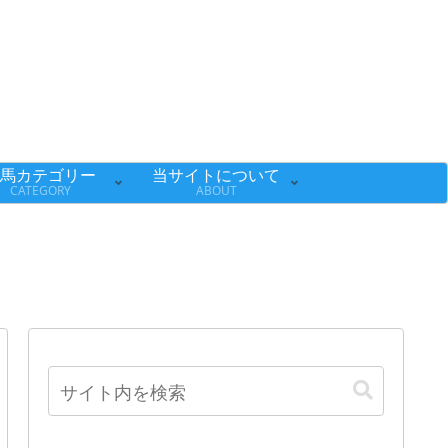
馬カテゴリー
当サイトについて
CATEGORY
ABOUT