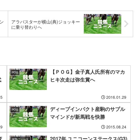
ン
アラバスターが横山(典)ジョッキー
に乗り替わりへ
【ＰＯＧ】金子真人氏所有のマカ
POG
武
ヒキ次走は弥生賞へ
15
2016.01.29
ディープインパクト産駒のサプル
POG
マインドが新馬戦を快勝
19
2015.08.24
査
2017年 ユニコーンステークス(G3)
競馬ニュース