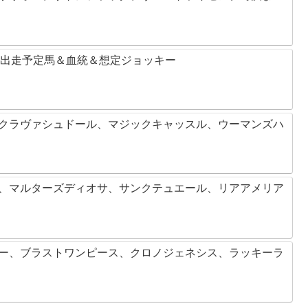
3) 出走予定馬＆血統＆想定ジョッキー
ラ、クラヴァシュドール、マジックキャッスル、ウーマンズハ
シア、マルターズディオサ、サンクテュエール、リアアメリア
グリー、ブラストワンピース、クロノジェネシス、ラッキーラ