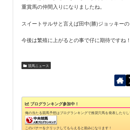
重賞馬の仲間入りになりましたね。
スイートサルサと言えば田中(勝)ジョッキー
今後は繁殖に上がるとの事で仔に期待ですね
競馬ニュース
ブログランキング参加中！
俺の当たる競馬予想はブログランキングで推奨穴馬を発表したりし
このバナーをクリックしてもらえると励みになります！