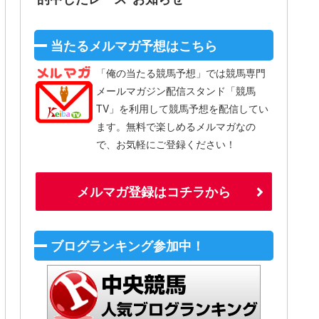
当たるメルマガ予想はこちら
「俺の当たる競馬予想」では競馬専門
メールマガジン配信スタンド「競馬
TV」を利用して競馬予想を配信してい
ます。無料で楽しめるメルマガなの
で、お気軽にご登録ください！
メルマガ登録はコチラから
ブログランキング参加中！