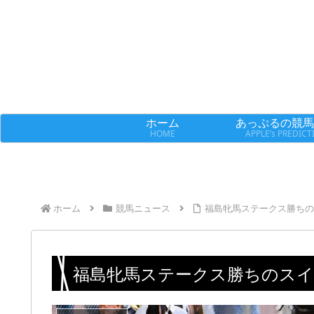
ホーム
あっぷるの競馬
HOME
APPLE’s PREDICT
ホーム
競馬ニュース
福島牝馬ステークス勝ちの
福島牝馬ステークス勝ちのス