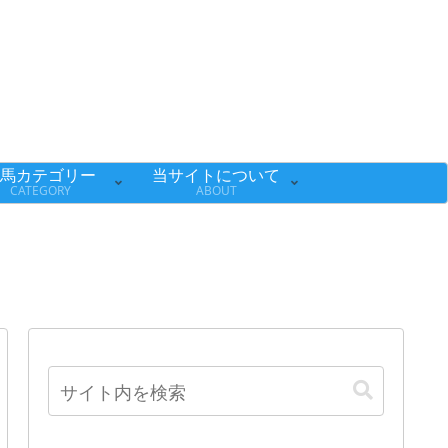
馬カテゴリー
当サイトについて
CATEGORY
ABOUT