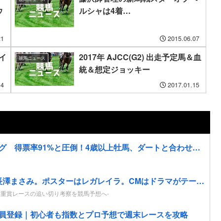
ウ
ルシャは4着…
21
2015.06.07
イ
2017年 AJCC(G2) 出走予定馬＆血
競馬ニュース
統＆想定ジョッキー
14
2017.01.15
【競馬】年度代表馬にフォーエバーヤング 得票率91%と圧倒！4歳以上牡馬、ダートと合わせて三冠
有馬記念2025 サイン｜プレゼンターは長澤まさみ。ポスターはレガレイラ。CMはドラマがテーマ？！
重賞レースの追い切り考察を競馬予想へ-
員登録｜初心者も指数とプロ予想で週末レースを攻略