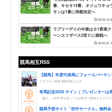
番、キセキ14番、オジュウチョ
サンは1番に枠順決定へ
2018.12.
ラブリーデイの今後はＧ1香港ク
競馬ニュース
ーンエリザベス2世Ｃに挑戦へ
2016.01.
競馬相互RSS
スタリオン速報 @競馬板まとめ
「爆穴」〜的中率が低くても回収率で勝負するブログ-
競馬予想サイト「的中サークル」無料会