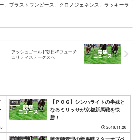
グリー、ブラストワンピース、クロノジェネシス、ラッキーラ
アッシュゴールド朝日杯フューチ
ュリティステークスへ
ド
【ＰＯＧ】シンハライトの半妹と
POG
そ
なるミリッサが京都新馬戦を快
勝！
15
2016.11.26
藤沢師管理の新馬戦スターオブペ
競馬ニュース