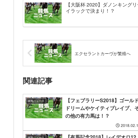
【大阪杯 2020】ダノンキン
イラックで決まり！？
エクセラントカーヴが繁殖へ
関連記事
【フェブラリーS2018】ゴール
競馬ニュース
ドリームやケイティブレイブ、
の他の有力馬は！？
2018.02.
【有馬記念2018】レイデオロ12
競馬ニュース