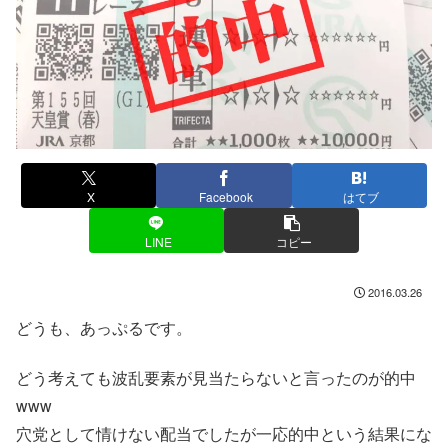
X
Facebook
はてブ
LINE
コピー
2016.03.26
どうも、あっぷるです。
どう考えても波乱要素が見当たらないと言ったのが的中
www
穴党として情けない配当でしたが一応的中という結果にな