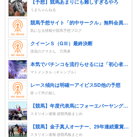
【予想】競馬あまりにも難しすぎるやろ
うまちゃんねる
競馬予想サイト「的中サークル」無料会員登録｜初心者も指数とプロ予想で週末レースを攻略
気になる情報や競馬予想ブログ
クイーンＳ（GⅢ）最終決断
浪花のクマさん 穴馬券
本気でパチンコを流行らせるには「初心者用超賑やかモードとシンプルモード搭載」「コテスタフェアスタなんでもいいからボーダー3維持」この2つだけでいいと思う
マトメンタル（ギャンブル）
レース傾向は明確ーアイビスSD他の予想
依って件の如し
【競馬】年度代表馬にフォーエバーヤング 得票率91%と圧倒！4歳以上牡馬、ダートと合わせて三冠
スタリオン速報 @競馬板まとめ
【競馬】金子真人オーナー、29年連続重賞勝利！初重賞制覇から1年も途切れることなく29年… JRA重賞は122勝目 ネット「すごすぎる」
スタリオン速報 @競馬板まとめ