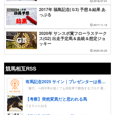
2018.07.01
2017年 福島記念(Ｇ3) 予想＆結果 あ
G3レース
っぷる
2017.11.12
2020年 サンスポ賞フローラステーク
G2レース
ス(G2) 出走予定馬＆血統＆想定ジョ
ッキー
2020.04.20
競馬相互RSS
有馬記念2025 サイン｜プレゼンターは長澤まさみ。ポスターはレガレイラ。CMはドラマがテーマ？！
「爆穴」〜的中率が低くても回収率で勝負するブログ-重賞レースの追い切り考察を競馬予想へ-
【考察】突然変異だと思われる馬
うまちゃんねる