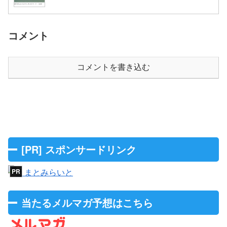
コメント
コメントを書き込む
[PR] スポンサードリンク
当たるメルマガ予想はこちら