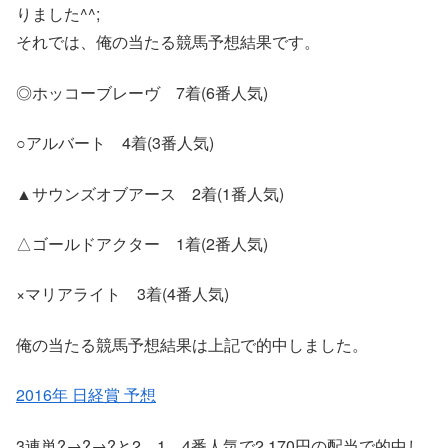
りました^^;
それでは、俺の当たる競馬予想結果です。
◎ホッコーブレーヴ 7着(6番人気)
○アルバート 4着(3番人気)
▲サウンズオブアース 2着(1番人気)
△ゴールドアクター 1着(2番人気)
×マリアライト 3着(4番人気)
俺の当たる競馬予想結果は上記で的中しました。
2016年 日経賞 予想
3連単?→?→?と2、1、4番人気で2,170円の配当で的中し