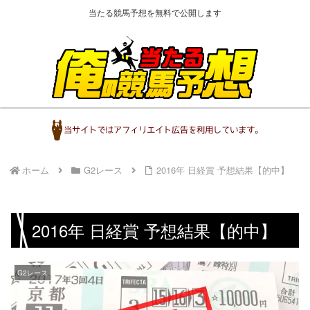
当たる競馬予想を無料で公開します
ホーム
G2レース
2016年 日経賞 予想結果【的中】
2016年 日経賞 予想結果【的中】
G2レース