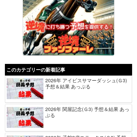
このカテゴリーの新着記事
2026年 アイビスサマーダッシュ(Ｇ3)
予想＆結果 あっぷる
2026年 関屋記念(Ｇ3) 予想＆結果 あっ
ぷる