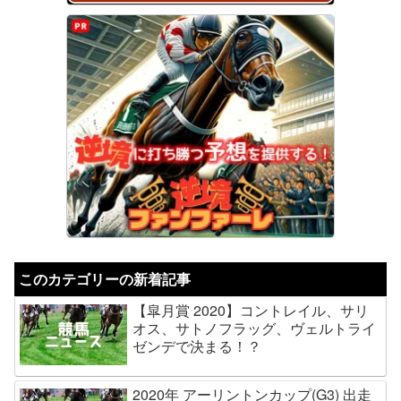
このカテゴリーの新着記事
【皐月賞 2020】コントレイル、サリ
オス、サトノフラッグ、ヴェルトライ
ゼンデで決まる！？
2020年 アーリントンカップ(G3) 出走