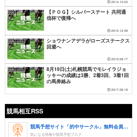
2014.10.03
【ＰＯＧ】シルバーステート 共同通
POG
信杯で復帰へ
2015.12.09
ショウナンアデラがローズステークス
競馬ニュース
回避へ
2015.09.17
8月19日(土)札幌競馬でモレイラジョ
競馬ニュース
ッキーの成績は3勝、2着3回、3着1回
の馬券絡み
2017.08.19
競馬相互RSS
競馬予想サイト「的中サークル」無料会員登録｜初心者も指数とプロ予想で週末レースを攻略
気になる情報や競馬予想ブログ