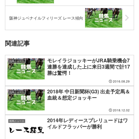
阪神ジュベナイルフィリーズ レース傾向
関連記事
モレイラジョッキーがJRA騎乗機会7
競馬ニュース
連勝を達成した上に来日3週間で計17
勝は驚愕！
2016.08.29
2018年 中日新聞杯(G3) 出走予定馬＆
競馬ニュース
血統＆想定ジョッキー
2018.12.02
2014年レディースプレリュードはワ
競馬ニュース
イルドフラッパーが勝利