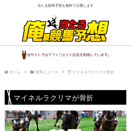
当たる競馬予想を無料で公開します
ホーム
競馬ニュース
マイネルラクリマが骨折
マイネルラクリマが骨折
競馬ニュース