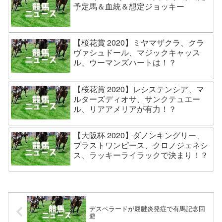
予定馬＆血統＆想定ジョッキー
【桜花賞 2020】ミヤマザクラ、クラ
ヴァシュドール、マジックキャッス
ル、ウーマンズハートは！？
【桜花賞 2020】レシステンシア、マ
ルターズディオサ、サンクテュエー
ル、リアアメリアが有力！？
【大阪杯 2020】ダノンキングリー、
ブラストワンピース、クロノジェネシ
ス、ラッキーライラックで決まり！？
デスペラードが屈腱炎発症で有馬記念回
避