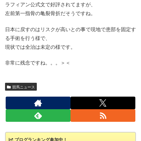
ラフィアン公式文で好評されてますが、
左前第一指骨の亀裂骨折だそうですね。
日本に戻すのはリスクが高いとの事で現地で患部を固定す
る手術を行う様で、
現状では全治は未定の様です。
非常に残念ですね。。。＞＜
競馬ニュース
ブログランキング参加中！