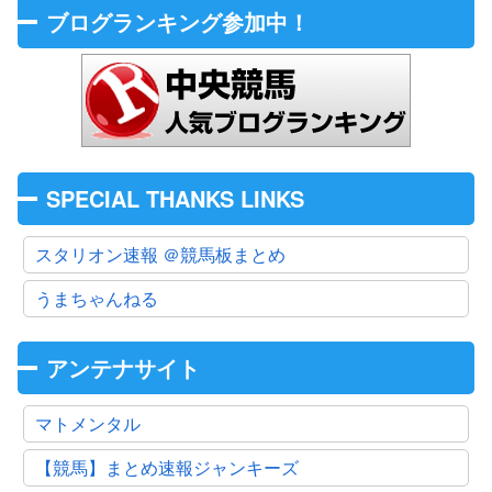
ブログランキング参加中！
SPECIAL THANKS LINKS
スタリオン速報 ＠競馬板まとめ
うまちゃんねる
アンテナサイト
マトメンタル
【競馬】まとめ速報ジャンキーズ