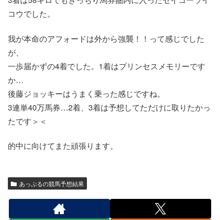
コウでした。
我が本命のアフォードは外から強襲！！って感じでした
が、
一歩届かずの4着でした。1着はプリンセスメモリーです
か…
後藤ジョッキーはうまく乗った感じですね。
3連単40万馬券…2着、3着は予想してただけに取りたかっ
たです＞＜
的中に向けてまた頑張ります。
あっぷるの競馬予想結果