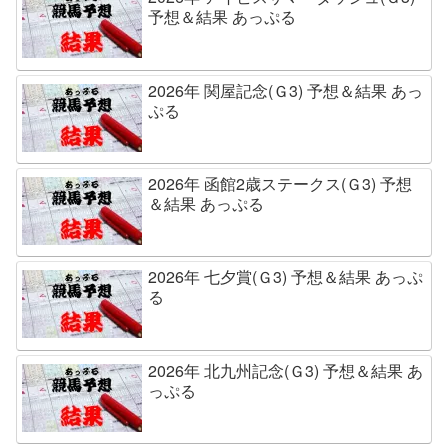
予想＆結果 あっぷる
2026年 関屋記念(Ｇ3) 予想＆結果 あっ
ぷる
2026年 函館2歳ステークス(Ｇ3) 予想
＆結果 あっぷる
2026年 七夕賞(Ｇ3) 予想＆結果 あっぷ
る
2026年 北九州記念(Ｇ3) 予想＆結果 あ
っぷる