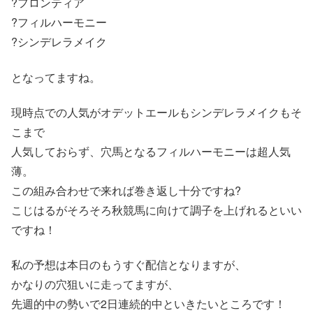
?フロンティア
?フィルハーモニー
?シンデレラメイク
となってますね。
現時点での人気がオデットエールもシンデレラメイクもそ
こまで
人気しておらず、穴馬となるフィルハーモニーは超人気
薄。
この組み合わせで来れば巻き返し十分ですね?
こじはるがそろそろ秋競馬に向けて調子を上げれるといい
ですね！
私の予想は本日のもうすぐ配信となりますが、
かなりの穴狙いに走ってますが、
先週的中の勢いで2日連続的中といきたいところです！