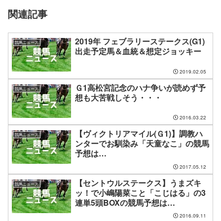
関連記事
2019年 フェブラリーステークス(G1)
競馬ニュース
出走予定馬＆血統＆想定ジョッキー
2019.02.05
Ｇ1高松宮記念のハナ争いが読めず予
競馬ニュース
想も大苦戦しそう・・・
2016.03.22
【ヴィクトリアマイル(Ｇ1)】調教ハ
競馬ニュース
ンターでお馴染み「天童なこ」の競馬
予想は…
2017.05.12
【セントウルステークス】うまズキ
競馬ニュース
ッ！で小嶋陽菜こと「こじはる」の3
連単5頭BOXの競馬予想は…
2016.09.11