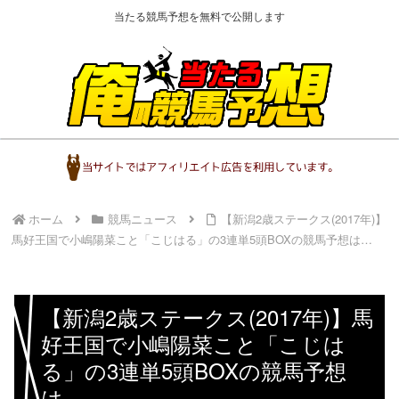
当たる競馬予想を無料で公開します
ホーム
競馬ニュース
【新潟2歳ステークス(2017年)】
馬好王国で小嶋陽菜こと「こじはる」の3連単5頭BOXの競馬予想は…
【新潟2歳ステークス(2017年)】馬
好王国で小嶋陽菜こと「こじは
る」の3連単5頭BOXの競馬予想
は…