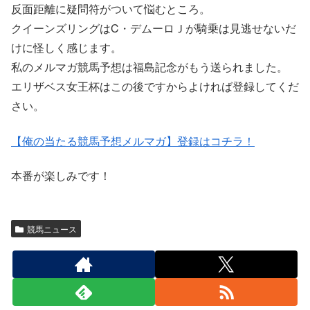
反面距離に疑問符がついて悩むところ。
クイーンズリングはC・デムーロＪが騎乗は見逃せないだ
けに怪しく感じます。
私のメルマガ競馬予想は福島記念がもう送られました。
エリザベス女王杯はこの後ですからよければ登録してくだ
さい。
【俺の当たる競馬予想メルマガ】登録はコチラ！
本番が楽しみです！
競馬ニュース