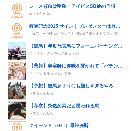
レース傾向は明確ーアイビスSD他の予想
依って件の如し
有馬記念2025 サイン｜プレゼンターは長澤まさみ。ポスターはレガレイラ。CMはドラマがテーマ？！
「爆穴」〜的中率が低くても回収率で勝負するブログ-重賞レースの追い切り考察を競馬予想へ-
【競馬】年度代表馬にフォーエバーヤング 得票率91%と圧倒！4歳以上牡馬、ダートと合わせて三冠
スタリオン速報 @競馬板まとめ
【悲報】美容師に趣味を聞かれて「パチンコ」と答えた結果ｗｗｗｗｗｗ
マトメンタル（ギャンブル）
【予想】競馬あまりにも難しすぎるやろ
うまちゃんねる
【考察】突然変異だと思われる馬
うまちゃんねる
クイーンＳ（GⅢ）最終決断