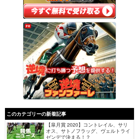
このカテゴリーの新着記事
【皐月賞 2020】コントレイル、サリ
オス、サトノフラッグ、ヴェルトライ
ゼンデで決まる！？