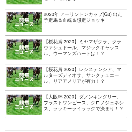
2020年 アーリントンカップ(G3) 出走
予定馬＆血統＆想定ジョッキー
【桜花賞 2020】ミヤマザクラ、クラ
ヴァシュドール、マジックキャッス
ル、ウーマンズハートは！？
【桜花賞 2020】レシステンシア、マ
ルターズディオサ、サンクテュエー
ル、リアアメリアが有力！？
【大阪杯 2020】ダノンキングリー、
ブラストワンピース、クロノジェネシ
ス、ラッキーライラックで決まり！？