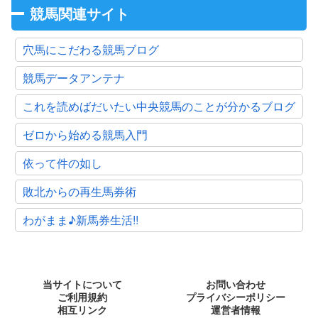
競馬関連サイト
穴馬にこだわる競馬ブログ
競馬データアンテナ
これを読めばだいたい中央競馬のことが分かるブログ
ゼロから始める競馬入門
依って件の如し
敗北からの再生馬券術
わがまま♪新馬券生活!!
当サイトについて
お問い合わせ
ご利用規約
プライバシーポリシー
相互リンク
運営者情報