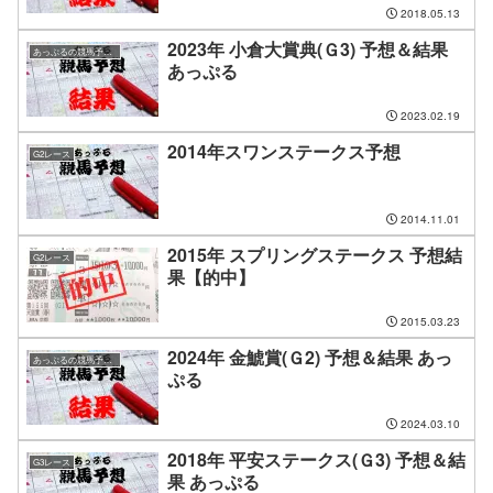
2018.05.13
2023年 小倉大賞典(Ｇ3) 予想＆結果
あっぷるの競馬予想結果
あっぷる
2023.02.19
2014年スワンステークス予想
G2レース
2014.11.01
2015年 スプリングステークス 予想結
G2レース
果【的中】
2015.03.23
2024年 金鯱賞(Ｇ2) 予想＆結果 あっ
あっぷるの競馬予想結果
ぷる
2024.03.10
2018年 平安ステークス(Ｇ3) 予想＆結
G3レース
果 あっぷる