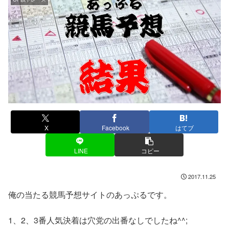
X
Facebook
はてブ
LINE
コピー
2017.11.25
俺の当たる競馬予想サイトのあっぷるです。
1、2、3番人気決着は穴党の出番なしでしたね^^;