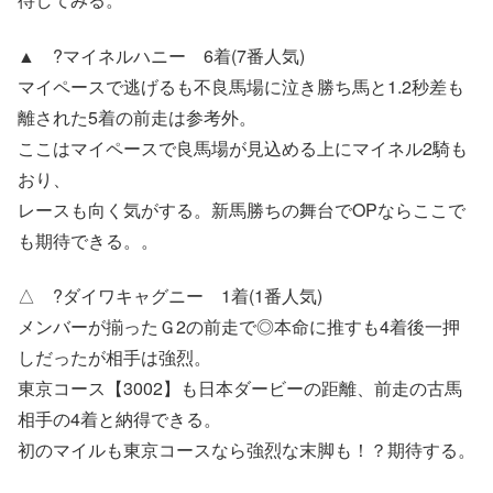
▲ ?マイネルハニー 6着(7番人気)
マイペースで逃げるも不良馬場に泣き勝ち馬と1.2秒差も
離された5着の前走は参考外。
ここはマイペースで良馬場が見込める上にマイネル2騎も
おり、
レースも向く気がする。新馬勝ちの舞台でOPならここで
も期待できる。。
△ ?ダイワキャグニー 1着(1番人気)
メンバーが揃ったＧ2の前走で◎本命に推すも4着後一押
しだったが相手は強烈。
東京コース【3002】も日本ダービーの距離、前走の古馬
相手の4着と納得できる。
初のマイルも東京コースなら強烈な末脚も！？期待する。