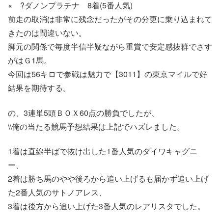
× ?ダノンプラチナ 8着(5番人気)
前走の取消は非常に残念だったがその分更に乗り込まれて
きたのは間違いない。
脚元の関係で毎度半信半疑ながら重賞で安定感抜群でさす
がはＧ1馬。
今回は56キロで参戦は魅力で【3011】の東京マイルで好
結果を期待する。
の、3連単5頭ＢＯＸ60点の勝負でしたが、
\\俺の当たる競馬予想結果は上記でハズレました。
1着は直線半ばで抜け出した1番人気のダイワキャグニ
ー、
2着は勝ち馬のやや後ろから追い上げるも届かず追い上げ
た2番人気のサトノアレス、
3着は後方から追い上げた3番人気のレアリスタでした。