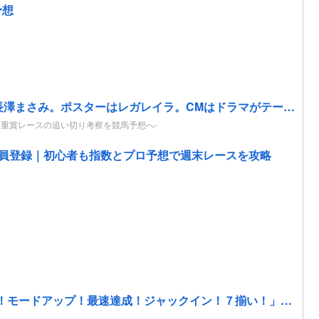
予想
有馬記念2025 サイン｜プレゼンターは長澤まさみ。ポスターはレガレイラ。CMはドラマがテーマ？！
重賞レースの追い切り考察を競馬予想へ-
員登録｜初心者も指数とプロ予想で週末レースを攻略
LモンキーターンRED「王道から挑戦へ！モードアップ！最速達成！ジャックイン！７揃い！」←まったくの別物っぽいけど流行るんか！？