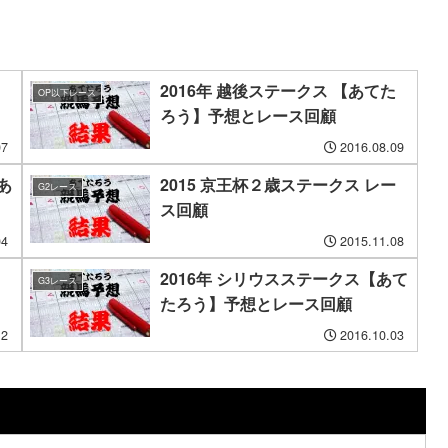
2016年 越後ステークス 【あてた
OP以下レース
ろう】予想とレース回顧
07
2016.08.09
あ
2015 京王杯２歳ステークス レー
G2レース
ス回顧
04
2015.11.08
ろ
2016年 シリウスステークス【あて
G3レース
たろう】予想とレース回顧
12
2016.10.03