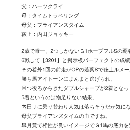
父：ハーツクライ
母：タイムトラベリング
母父：ブライアンズタイム
鞍上：内田ジョッキー
2歳で唯一、2つしかないＧ1ホープフルSの覇
6戦して【3201】と掲示板パーフェクトの成
その着外1回の前走がOPの若葉Sで鞍上ルメ
勝ち馬アイトーンにまんまと逃げられ、
且つ後ろからきたダブルシャープが2着となっ
5着というのは物足りない結果。
内田Ｊに乗り替わり人気は落ちそうだが気に
母父ブライアンズタイムの血ですね。
皐月賞で相性が良いイメージでＧ1馬の底力を