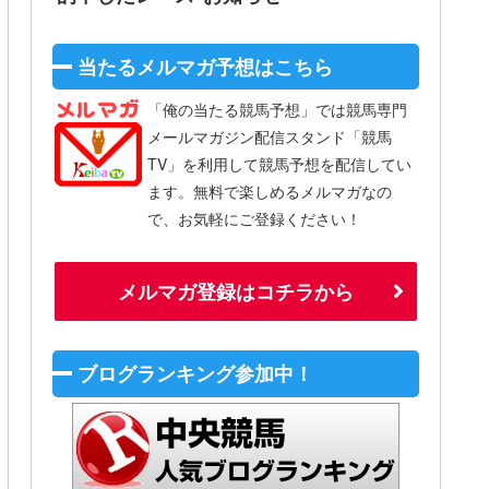
当たるメルマガ予想はこちら
「俺の当たる競馬予想」では競馬専門
メールマガジン配信スタンド「競馬
TV」を利用して競馬予想を配信してい
ます。無料で楽しめるメルマガなの
で、お気軽にご登録ください！
メルマガ登録はコチラから
ブログランキング参加中！