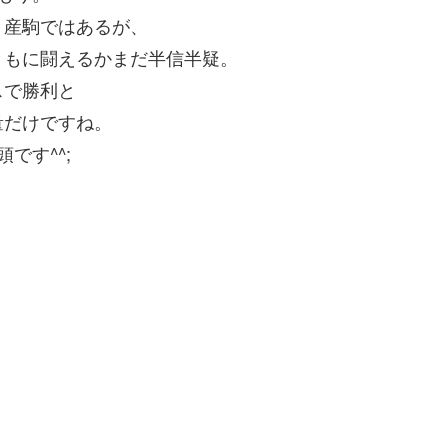
リ産駒ではあるが、
ともに闘えるかまだ半信半疑。
スで勝利と
量だけですね。
です^^;