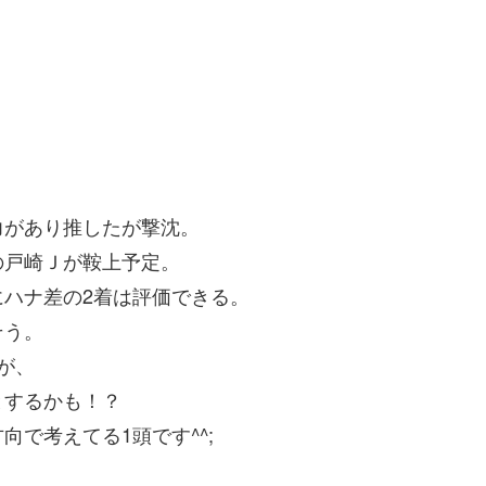
力があり推したが撃沈。
の戸崎Ｊが鞍上予定。
ハナ差の2着は評価できる。
そう。
が、
とするかも！？
で考えてる1頭です^^;