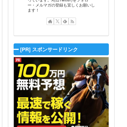
ー・メルマガの登録も宜しくお願いし
ます！
[PR] スポンサードリンク