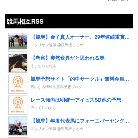
競馬相互RSS
【競馬】金子真人オーナー、29年連続重賞勝利！初重賞制覇から1年も途切れることなく29年… JRA重賞は122勝目 ネット「すごすぎる」
スタリオン速報 @競馬板まとめ
【考察】突然変異だと思われる馬
うまちゃんねる
競馬予想サイト「的中サークル」無料会員登録｜初心者も指数とプロ予想で週末レースを攻略
気になる情報や競馬予想ブログ
レース傾向は明確ーアイビスSD他の予想
依って件の如し
【競馬】年度代表馬にフォーエバーヤング 得票率91%と圧倒！4歳以上牡馬、ダートと合わせて三冠
スタリオン速報 @競馬板まとめ