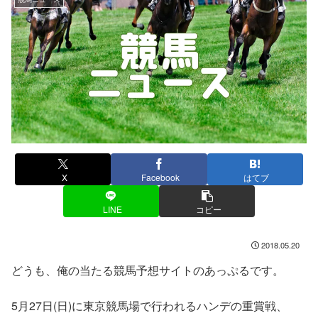
X
Facebook
はてブ
LINE
コピー
2018.05.20
どうも、俺の当たる競馬予想サイトのあっぷるです。
5月27日(日)に東京競馬場で行われるハンデの重賞戦、