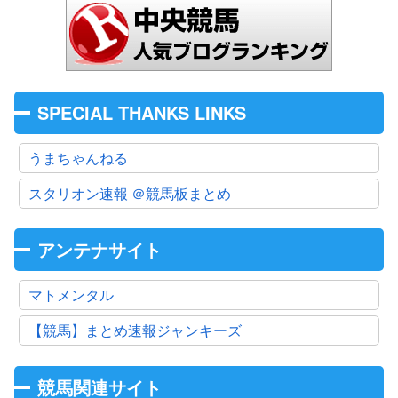
SPECIAL THANKS LINKS
うまちゃんねる
スタリオン速報 ＠競馬板まとめ
アンテナサイト
マトメンタル
【競馬】まとめ速報ジャンキーズ
競馬関連サイト