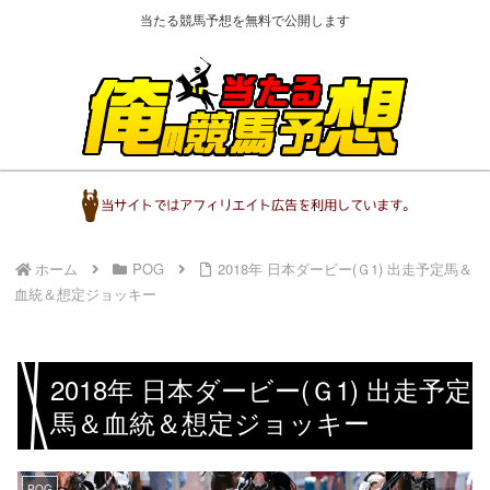
当たる競馬予想を無料で公開します
ホーム
POG
2018年 日本ダービー(Ｇ1) 出走予定馬＆
血統＆想定ジョッキー
2018年 日本ダービー(Ｇ1) 出走予定
馬＆血統＆想定ジョッキー
POG