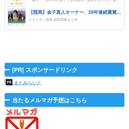
【競馬】金子真人オーナー、29年連続重賞勝利！初重賞制覇から1年も途切れることなく29年… JRA重賞は122勝目 ネット「すごすぎる」
スタリオン速報 @競馬板まとめ
[PR] スポンサードリンク
当たるメルマガ予想はこちら