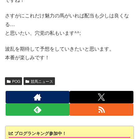
さすがにこれだけ魅力の馬がいれば配当も少しは良くな
る…
と思いたい、穴党の私もいます^^;
波乱を期待して予想をしていきたいと思います。
本番が楽しみです！
POG
競馬ニュース
ブログランキング参加中！