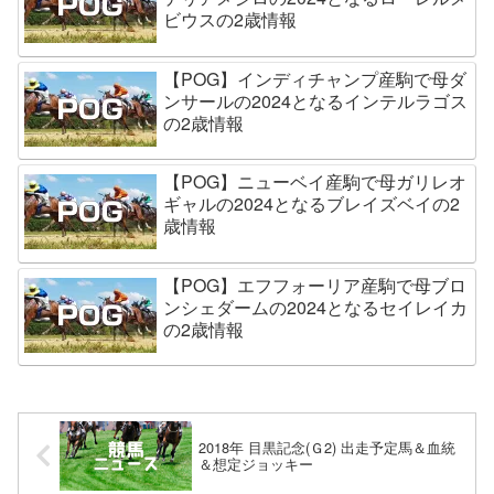
ビウスの2歳情報
【POG】インディチャンプ産駒で母ダ
ンサールの2024となるインテルラゴス
の2歳情報
【POG】ニューベイ産駒で母ガリレオ
ギャルの2024となるブレイズベイの2
歳情報
【POG】エフフォーリア産駒で母ブロ
ンシェダームの2024となるセイレイカ
の2歳情報
2018年 目黒記念(Ｇ2) 出走予定馬＆血統
＆想定ジョッキー