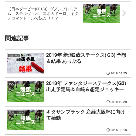
【日本ダービー(2018)】ダノンプレミア
ム、ステルヴィオ、エポカドーロ、キタ
ノコマンドールで決まり！？
関連記事
2019年 新潟2歳ステークス(Ｇ3) 予想
G3レース
＆結果 あっぷる
2019.08.25
2018年 ファンタジーステークス(G3)
POG
出走予定馬＆血統＆想定ジョッキー
2018.10.28
キタサンブラック 産経大阪杯に向け
競馬ニュース
て始動
2016.03.16