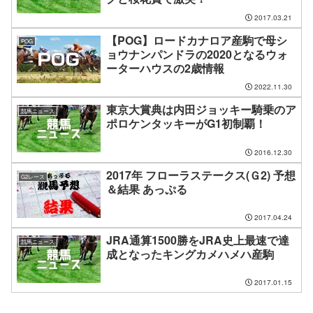
2017.03.21
【POG】ロードカナロア産駒で母シ
POG
ョウナンパンドラの2020となるウォ
ーターハウスの2歳情報
2022.11.30
東京大賞典は内田ジョッキー騎乗のア
競馬ニュース
ポロケンタッキーがG1初制覇！
2016.12.30
2017年 フローラステークス(Ｇ2) 予想
G2レース
＆結果 あっぷる
2017.04.24
JRA通算1500勝をJRA史上最速で達
競馬ニュース
成となったキングカメハメハ産駒
2017.01.15