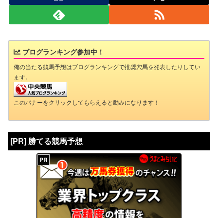
ブログランキング参加中！
俺の当たる競馬予想はブログランキングで推奨穴馬を発表したりしてい
ます。
このバナーをクリックしてもらえると励みになります！
[PR] 勝てる競馬予想