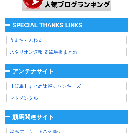
SPECIAL THANKS LINKS
うまちゃんねる
スタリオン速報 ＠競馬板まとめ
アンテナサイト
【競馬】まとめ速報ジャンキーズ
マトメンタル
競馬関連サイト
競馬データによる必勝法