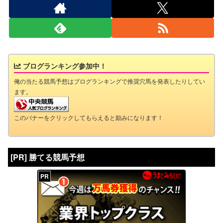
ブログランキング参加中！
俺の当たる競馬予想はブログランキングで推奨穴馬を発表したりしてい
ます。
このバナーをクリックしてもらえると励みになります！
[PR] 勝てる競馬予想