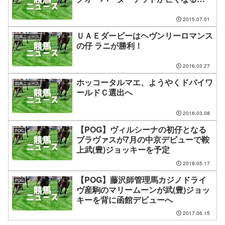
2015.07.01
ＵＡＥダービーはヘヴンリーロマンス
競馬ニュース
の仔 ラニが勝利！
2016.03.27
ホッコータルマエ、ようやくドバイワ
競馬ニュース
ールドＣ選出へ
2016.03.08
【POG】ヴィルシーナの初仔となる
POG
ブラヴァスが7月の中京デビューで鞍
上武(豊)ジョッキーを予定
2018.05.17
【POG】藤沢師管理馬カジノドライ
POG
ヴ産駒のマリームーンが武(豊)ジョッ
キーを背に函館デビューへ
2017.06.15