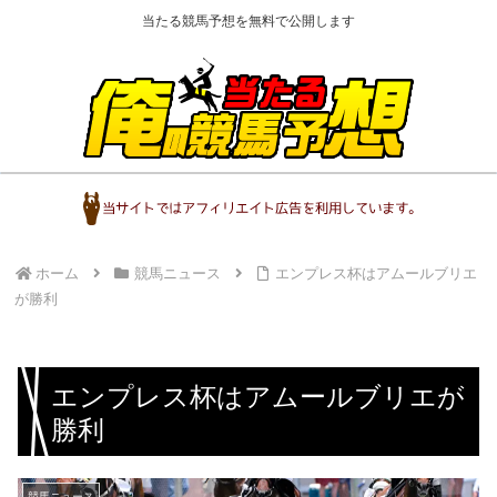
当たる競馬予想を無料で公開します
ホーム
競馬ニュース
エンプレス杯はアムールブリエ
が勝利
エンプレス杯はアムールブリエが
勝利
競馬ニュース