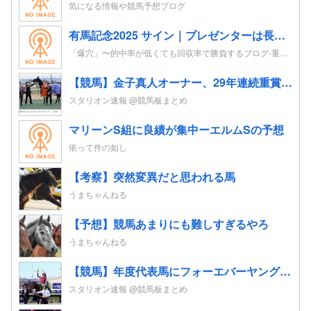
気になる情報や競馬予想ブログ
有馬記念2025 サイン｜プレゼンターは長澤まさみ。ポスターはレガレイラ。CMはドラマがテーマ？！
「爆穴」〜的中率が低くても回収率で勝負するブログ-重賞レースの追い切り考察を競馬予想へ-
【競馬】金子真人オーナー、29年連続重賞勝利！初重賞制覇から1年も途切れることなく29年… JRA重賞は122勝目 ネット「すごすぎる」
スタリオン速報 @競馬板まとめ
マリーンS組に良績が集中ーエルムSの予想
依って件の如し
【考察】突然変異だと思われる馬
うまちゃんねる
【予想】競馬あまりにも難しすぎるやろ
うまちゃんねる
【競馬】年度代表馬にフォーエバーヤング 得票率91%と圧倒！4歳以上牡馬、ダートと合わせて三冠
スタリオン速報 @競馬板まとめ