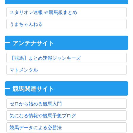
スタリオン速報 ＠競馬板まとめ
うまちゃんねる
アンテナサイト
【競馬】まとめ速報ジャンキーズ
マトメンタル
競馬関連サイト
ゼロから始める競馬入門
気になる情報や競馬予想ブログ
競馬データによる必勝法