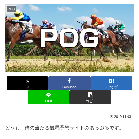
POG
X
Facebook
はてブ
LINE
コピー
2019.11.03
どうも、俺の当たる競馬予想サイトのあっぷるです。