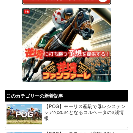
このカテゴリーの新着記事
【POG】モーリス産駒で母レシステン
シアの2024となるコルベータの2歳情
報