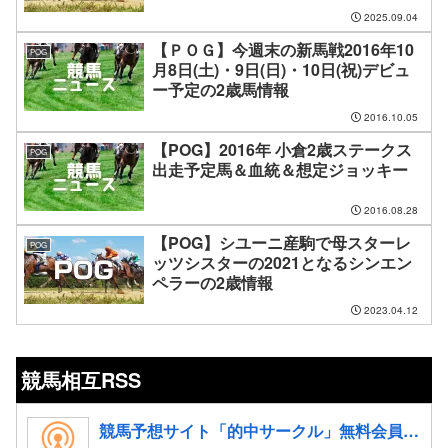
2025.09.04
【ＰＯＧ】今週末の新馬戦2016年10
POG
月8日(土)・9日(日)・10日(祝)デビュ
ー予定の2歳馬情報
2016.10.05
【POG】2016年 小倉2歳ステークス
POG
出走予定馬＆血統＆想定ジョッキー
2016.08.28
【POG】シユーニ産駒で母スターレ
POG
ッツシスターの2021となるシンエン
ペラーの2歳情報
2023.04.12
競馬相互RSS
競馬予想サイト「的中サークル」無料会員登録｜初心者も指数とプロ予想で週末レースを攻略