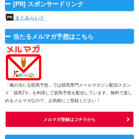
[PR] スポンサードリンク
当たるメルマガ予想はこちら
「俺の当たる競馬予想」では競馬専門メールマガジン配信スタン
ド「競馬TV」を利用して競馬予想を配信しています。無料で楽し
めるメルマガなので、お気軽にご登録ください！
メルマガ登録はコチラから