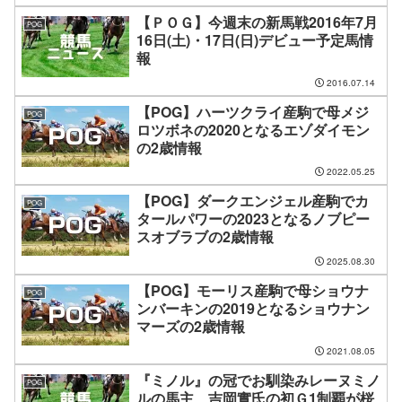
【ＰＯＧ】今週末の新馬戦2016年7月
POG
16日(土)・17日(日)デビュー予定馬情
報
2016.07.14
【POG】ハーツクライ産駒で母メジ
POG
ロツボネの2020となるエゾダイモン
の2歳情報
2022.05.25
【POG】ダークエンジェル産駒でカ
POG
タールパワーの2023となるノブピー
スオブラブの2歳情報
2025.08.30
【POG】モーリス産駒で母ショウナ
POG
ンバーキンの2019となるショウナン
マーズの2歳情報
2021.08.05
『ミノル』の冠でお馴染みレーヌミノ
POG
ルの馬主、吉岡實氏の初Ｇ1制覇が桜