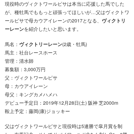
現役時のヴィクトワールピサは本当に応援した馬でした
が、種牡馬でももっと頑張ってほしいが…父はヴィクトワ
ールピサで母カウアイレーンの2017となる、
ヴィクトリ
ーレーン
を紹介したいと思います。
馬名：
ヴィクトリーレーン
(2歳・牡馬)
馬主：社台レースホース
管理：清水師
募集額：3,000万円
父：ヴィクトワールピサ
母：カウアイレーン
母父：キングカメハメハ
デビュー予定日：2019年12月28日(土) 阪神 芝2000m
鞍上予定：藤岡(康)ジョッキー
父はヴィクトワールピサと現役時は5連勝で皐月賞を制