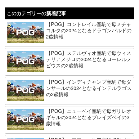
このカテゴリーの新着記事
【POG】コントレイル産駒で母メチャ
コルタの2024となるドラゴンバルドの
2歳情報
【POG】ステルヴィオ産駒で母ウィス
テリアメジロの2024となるローレルメ
ビウスの2歳情報
【POG】インディチャンプ産駒で母ダ
ンサールの2024となるインテルラゴス
の2歳情報
【POG】ニューベイ産駒で母ガリレオ
ギャルの2024となるブレイズベイの2
歳情報