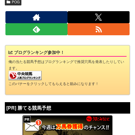
POG
ブログランキング参加中！
俺の当たる競馬予想はブログランキングで推奨穴馬を発表したりしてい
ます。
このバナーをクリックしてもらえると励みになります！
[PR] 勝てる競馬予想