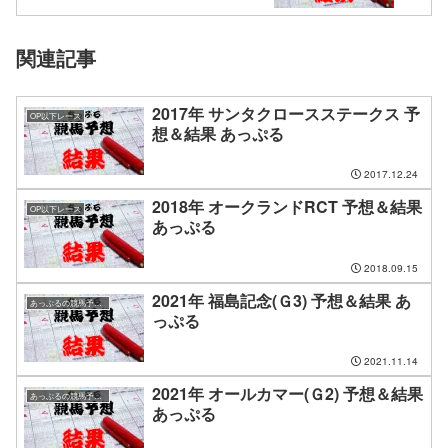
関連記事
2017年 サンタクロースステークス 予
OP以下レース
想＆結果 あっぷる
2017.12.24
2018年 オークランドRCT 予想＆結果
OP以下レース
あっぷる
2018.09.15
2021年 福島記念(Ｇ3) 予想＆結果 あ
あっぷるの競馬予想結果
っぷる
2021.11.14
2021年 オールカマー(Ｇ2) 予想＆結果
あっぷるの競馬予想結果
あっぷる