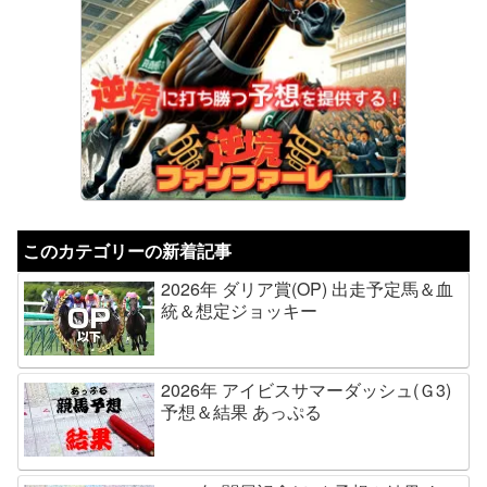
このカテゴリーの新着記事
2026年 ダリア賞(OP) 出走予定馬＆血
統＆想定ジョッキー
2026年 アイビスサマーダッシュ(Ｇ3)
予想＆結果 あっぷる