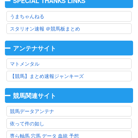
SPECIAL THANKS LINKS
うまちゃんねる
スタリオン速報 ＠競馬板まとめ
アンテナサイト
マトメンタル
【競馬】まとめ速報ジャンキーズ
競馬関連サイト
競馬データアンテナ
依って件の如し
専ら軸馬 穴馬 データ 血統 予想