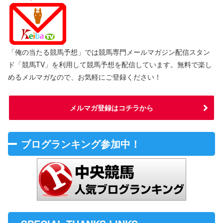
「俺の当たる競馬予想」では競馬専門メールマガジン配信スタン
ド「競馬TV」を利用して競馬予想を配信しています。無料で楽し
めるメルマガなので、お気軽にご登録ください！
メルマガ登録はコチラから
ブログランキング参加中！