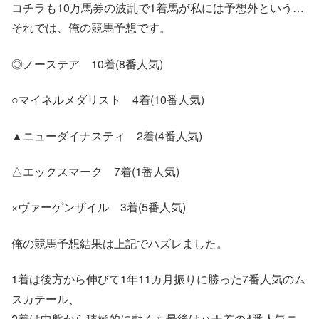
コチラも10万馬券の波乱で1着馬が私には予想外という…
それでは、俺の競馬予想です。
◎ノーステア 10着(8番人気)
○マイネルメダリスト 4着(10番人気)
▲ニューダイナスティ 2着(4番人気)
△エックスマーク 7着(1番人気)
×ヴァーゲンザイル 3着(5番人気)
俺の競馬予想結果は上記でハズレました。
1着は後方から伸びて1年11カ月振りに勝った7番人気のム
スカテール、
2着は中盤から積極的に動くも最後はハナ差の4番人気ニ