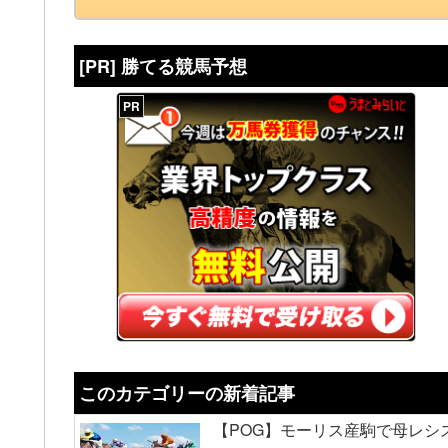
[PR] 勝てる競馬予想
このカテゴリーの新着記事
【POG】モーリス産駒で母レシ