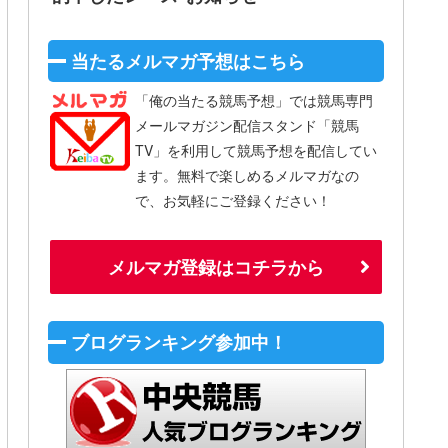
当たるメルマガ予想はこちら
「俺の当たる競馬予想」では競馬専門
メールマガジン配信スタンド「競馬
TV」を利用して競馬予想を配信してい
ます。無料で楽しめるメルマガなの
で、お気軽にご登録ください！
メルマガ登録はコチラから
ブログランキング参加中！