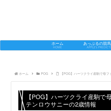
ホーム
あっぷるの競馬
HOME
APPLE’s PREDICT
ホーム
POG
【POG】ハーツクライ産駒で母フ
【POG】ハーツクライ産駒で母
テンロウサニーの2歳情報