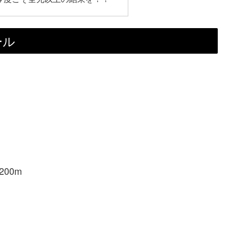
ール
200m