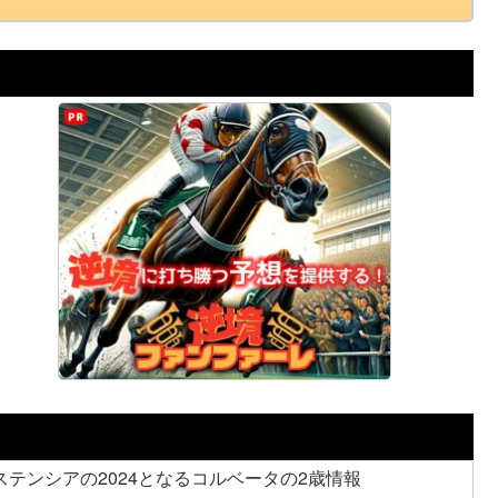
ステンシアの2024となるコルベータの2歳情報