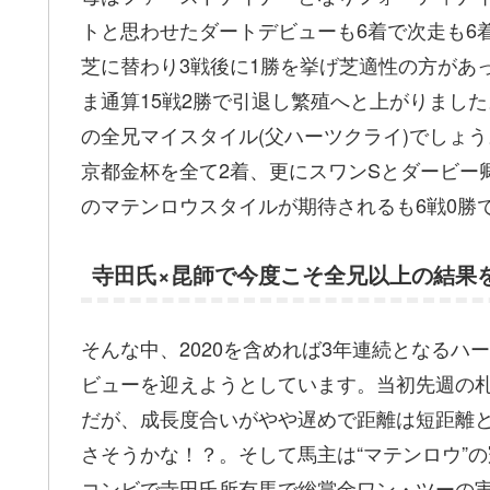
トと思わせたダートデビューも6着で次走も6
芝に替わり3戦後に1勝を挙げ芝適性の方があ
ま通算15戦2勝で引退し繁殖へと上がりました
の全兄マイスタイル(父ハーツクライ)でしょう
京都金杯を全て2着、更にスワンSとダービー卿
のマテンロウスタイルが期待されるも6戦0勝
寺田氏×昆師で今度こそ全兄以上の結果
そんな中、2020を含めれば3年連続となる
ビューを迎えようとしています。当初先週の札
だが、成長度合いがやや遅めで距離は短距離
さそうかな！？。そして馬主は“マテンロウ”
コンビで寺田氏所有馬で総賞金ワン・ツーの実績