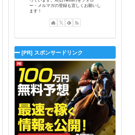
ー・メルマガの登録も宜しくお願いし
ます！
[PR] スポンサードリンク