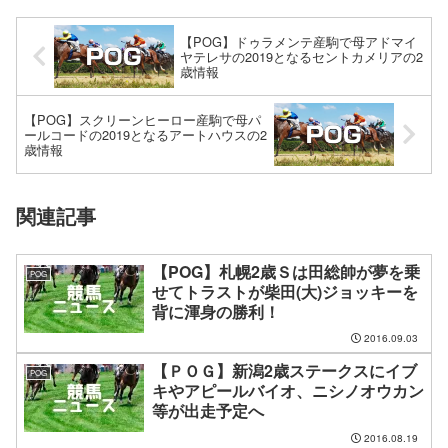
【POG】ドゥラメンテ産駒で母アドマイ
ヤテレサの2019となるセントカメリアの2
歳情報
【POG】スクリーンヒーロー産駒で母パ
ールコードの2019となるアートハウスの2
歳情報
関連記事
【POG】札幌2歳Ｓは田総帥が夢を乗
POG
せてトラストが柴田(大)ジョッキーを
背に渾身の勝利！
2016.09.03
【ＰＯＧ】新潟2歳ステークスにイブ
POG
キやアピールバイオ、ニシノオウカン
等が出走予定へ
2016.08.19