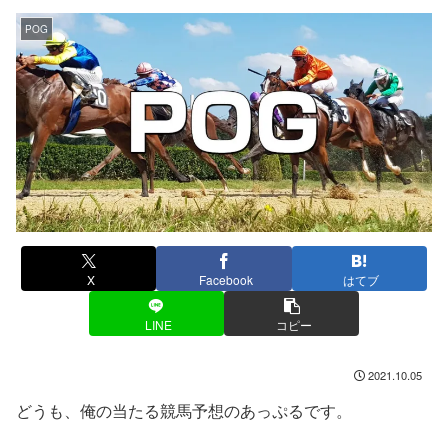
POG
X
Facebook
はてブ
LINE
コピー
2021.10.05
どうも、俺の当たる競馬予想のあっぷるです。