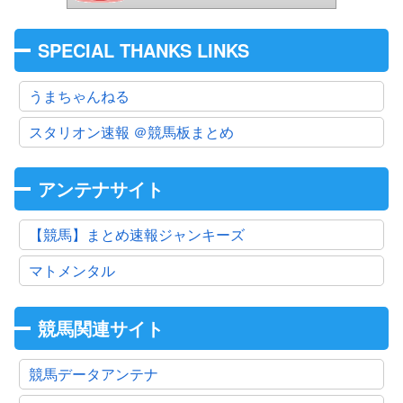
SPECIAL THANKS LINKS
うまちゃんねる
スタリオン速報 ＠競馬板まとめ
アンテナサイト
【競馬】まとめ速報ジャンキーズ
マトメンタル
競馬関連サイト
競馬データアンテナ