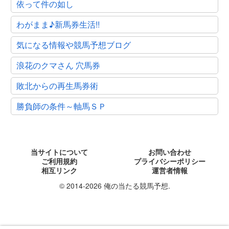
依って件の如し
わがまま♪新馬券生活!!
気になる情報や競馬予想ブログ
浪花のクマさん 穴馬券
敗北からの再生馬券術
勝負師の条件～軸馬ＳＰ
当サイトについて
お問い合わせ
ご利用規約
プライバシーポリシー
相互リンク
運営者情報
© 2014-2026 俺の当たる競馬予想.