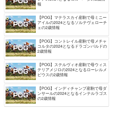
報
【POG】マテラスカイ産駒で母ミニー
アイルの2024となるソルテヴェローチ
ェの2歳情報
【POG】コントレイル産駒で母メチャ
コルタの2024となるドラゴンバルドの
2歳情報
【POG】ステルヴィオ産駒で母ウィス
テリアメジロの2024となるローレルメ
ビウスの2歳情報
【POG】インディチャンプ産駒で母ダ
ンサールの2024となるインテルラゴス
の2歳情報