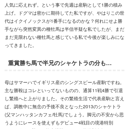
人気に応えれず。という事で先週は産駒として1勝の積み
上げ。ドグマは密かに期待してた私ですが、やはりこの世
代はイクイノックスが1番手になるのかな？何れにせよ勝
手ながら突然変異の種牡馬は半信半疑な私でしたが、まだ
まだ見限れない種牡馬と感じている私で今後が楽しみにな
ってきました。
重賞勝ち馬で半兄のシャケトラの分も…
母はサマーハでイギリス産のシングスピール産駒ですね。
主な勝鞍はコレといってないものの、通算11戦4勝で引退
し繁殖へと上がりました。その繁殖生活で代表産駒と言え
ば、調教中に無念の予後不良となった2013のシャケトラ
(父マンハッタンカフェ/牡馬)でしょう。脚元の不安から思
うようにレースを使えずもデビュー4戦目の境港特別