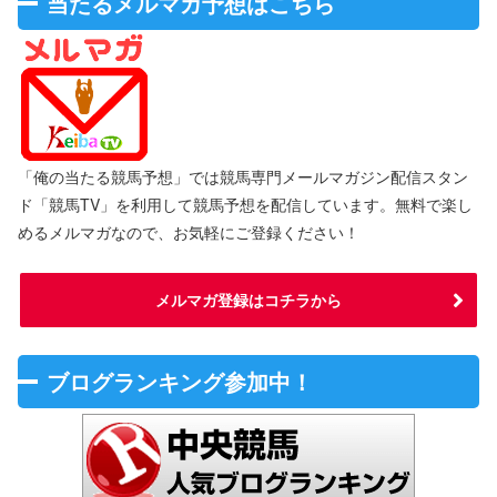
当たるメルマガ予想はこちら
「俺の当たる競馬予想」では競馬専門メールマガジン配信スタン
ド「競馬TV」を利用して競馬予想を配信しています。無料で楽し
めるメルマガなので、お気軽にご登録ください！
メルマガ登録はコチラから
ブログランキング参加中！