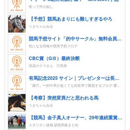
依って件の如し
【予想】競馬あまりにも難しすぎるやろ
うまちゃんねる
競馬予想サイト「的中サークル」無料会員登録｜初心者も指数とプロ予想で週末レースを攻略
気になる情報や競馬予想ブログ
CBC賞（GⅢ）最終決断
浪花のクマさん 穴馬券
有馬記念2025 サイン｜プレゼンターは長澤まさみ。ポスターはレガレイラ。CMはドラマがテーマ？！
「爆穴」〜的中率が低くても回収率で勝負するブログ-重賞レースの追い切り考察を競馬予想へ-
【考察】突然変異だと思われる馬
うまちゃんねる
【競馬】金子真人オーナー、29年連続重賞勝利！初重賞制覇から1年も途切れることなく29年… JRA重賞は122勝目 ネット「すごすぎる」
スタリオン速報 @競馬板まとめ