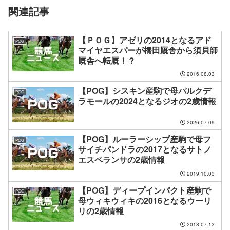
関連記事
【ＰＯＧ】アゼリの2014となるアド
POG
マイヤエスパーが橋田厩舎から須貝師
厩舎へ転厩！？
2016.08.03
【POG】シスキン産駒で母パルクデ
POG
ラモールの2024となるジオの2歳情報
2026.07.09
【POG】ルーラーシップ産駒で母フ
POG
サイチパンドラの2017となるサトノ
エスペランサの2歳情報
2019.10.03
【POG】ディープインパクト産駒で
POG
母ウィキウィキの2016となるウーリ
リの2歳情報
2018.07.13