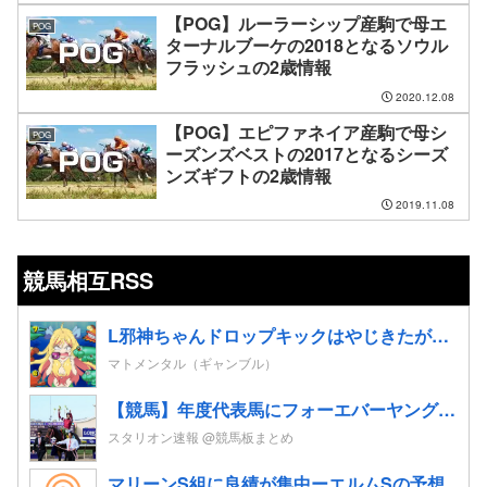
【POG】ルーラーシップ産駒で母エ
POG
ターナルブーケの2018となるソウル
フラッシュの2歳情報
2020.12.08
【POG】エピファネイア産駒で母シ
POG
ーズンズベストの2017となるシーズ
ンズギフトの2歳情報
2019.11.08
競馬相互RSS
L邪神ちゃんドロップキックはやじきたが霞むレベルでパロディネタ満載。演出面白いのに台がキツいよ…
マトメンタル（ギャンブル）
【競馬】年度代表馬にフォーエバーヤング 得票率91%と圧倒！4歳以上牡馬、ダートと合わせて三冠
スタリオン速報 @競馬板まとめ
マリーンS組に良績が集中ーエルムSの予想