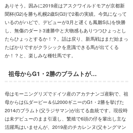
ありそう。因みに2019産はアスクワイルドモアが京都新
聞杯(G2)を勝ち札幌2歳S(G3)で2着の実績。今気になって
いるのがハピで、デビューが3月と遅くも鳳雛S(L)を快勝
し、無傷のダート3連勝中と大物感もありつつひょっとし
たらひょっとするか！？。話は戻り、新馬戦はまだ始まっ
たばかりですがクラシックを意識できる馬が出てくる
か！？と、楽しみな種牡馬です。
祖母からG1・2勝のブラムトが…
母はモーニングリズでドイツ産のアカテナンゴ産駒で、祖
母からは仏ダービー＆仏2000ギニーのG1・2勝を挙げた
2014のブラムト(父ラジサマン)が出てる血統です。現役時
は未デビューのまま引退し、繁殖で6頭の仔を輩出し主な
活躍馬はいませんが、2019産のチカレンヌ(父キングマン