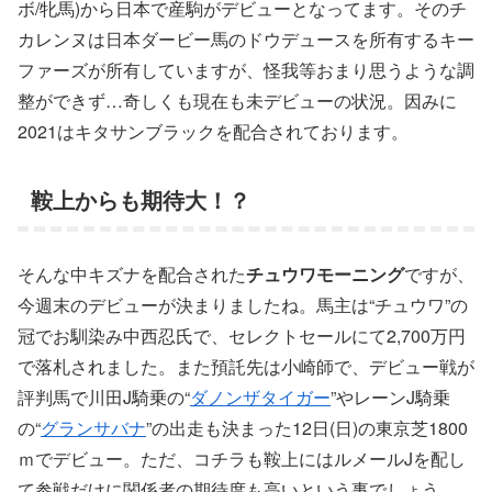
ボ/牝馬)から日本で産駒がデビューとなってます。そのチ
カレンヌは日本ダービー馬のドウデュースを所有するキー
ファーズが所有していますが、怪我等おまり思うような調
整ができず…奇しくも現在も未デビューの状況。因みに
2021はキタサンブラックを配合されております。
鞍上からも期待大！？
そんな中キズナを配合された
チュウワモーニング
ですが、
今週末のデビューが決まりましたね。馬主は“チュウワ”の
冠でお馴染み中西忍氏で、セレクトセールにて2,700万円
で落札されました。また預託先は小崎師で、デビュー戦が
評判馬で川田J騎乗の“
ダノンザタイガー
”やレーンJ騎乗
の“
グランサバナ
”の出走も決まった12日(日)の東京芝1800
ｍでデビュー。ただ、コチラも鞍上にはルメールJを配し
て参戦だけに関係者の期待度も高いという事でしょう