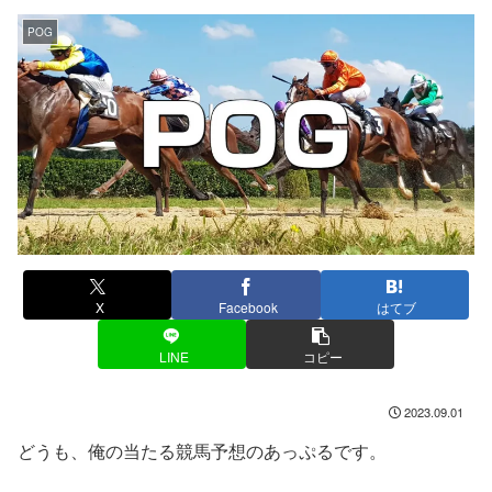
POG
X
Facebook
はてブ
LINE
コピー
2023.09.01
どうも、俺の当たる競馬予想のあっぷるです。