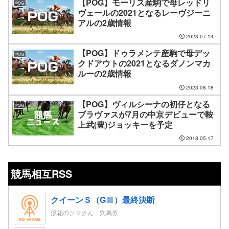
【POG】モーリス産駒で母レッドリ
POG
ヴェールの2021となるレーヴジーニ
アルの2歳情報
2023.07.14
【POG】ドゥラメンテ産駒で母デッ
POG
クドアウトの2021となるダノンマカ
ルーの2歳情報
2023.08.18
【POG】ヴィルシーナの初仔となる
POG
ブラヴァスが7月の中京デビューで鞍
上武(豊)ジョッキーを予定
2018.05.17
競馬相互RSS
クイーンＳ（GⅢ）最終決断
浪花のクマさん 穴馬券