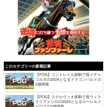
このカテゴリーの新着記事
【POG】コントレイル産駒で母メチャ
コルタの2024となるドラゴンバルドの
2歳情報
【POG】ステルヴィオ産駒で母ウィス
テリアメジロの2024となるローレルメ
ビウスの2歳情報