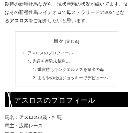
期待の新種牡馬ながら、現状産駒の状況が続いてます。父
はその新種牡馬レイデオロで母ステラリードの2021とな
る
アスロス
をご紹介したいと思います。
目次
アスロスのプロフィール
先週も産駒未勝利…
重賞勝ちキングエルメスを輩出の母
よもやの松山ジョッキーでデビューへ
アスロスのプロフィール
馬名：
アスロス
(2歳・牡馬)
馬主：広尾レース