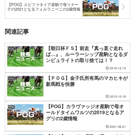
【POG】エピファネイア産駒で母リナー
テの2021となるフォルラニーニの2歳情報
関連記事
【朝日杯ＦＳ】前走『真っ直ぐ走れ
POG
ば…』、ルーラーシップ産駒となるダ
ンビュライトの取り捨ては！？
2016.12.13
【ＰＯＧ】金子氏所有馬のマカヒキが
POG
新馬戦を快勝
2015.10.19
【POG】カラヴァッジオ産駒で母オ
POG
ールドタイムワルツの2019となるア
グリの2歳情報
2021.06.21