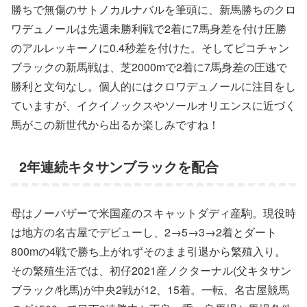
勝ちで無傷のサトノカルナバルを筆頭に、新馬勝ちのクロ
ワデュノールは先週未勝利戦で2着に7馬身差を付け圧勝
のアルレッキーノに0.4秒差を付けた。そしてピコチャン
ブラックの新馬戦は、芝2000mで2着に7馬身差の圧逃で
勝利と文句なし。個人的にはクロワデュノールに注目をし
ていますが、イクイノックスやソールオリエンスに近づく
馬がこの新世代から出るか楽しみですね！
2年連続キタサンブラックを配合
母はノーバザーで米国産のスキャットダディ産駒。現役時
は地方の名古屋でデビューし、2→5→3→2着とダート
800mの4戦で勝ち上がれずそのまま引退から繁殖入り。
その繁殖生活では、初仔2021産ノクターナル(父キタサン
ブラック/牝馬)が中央2戦が12、15着。一転、名古屋競馬