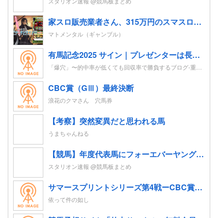
スタリオン速報 @競馬板まとめ
家スロ販売業者さん、315万円のスマスロSAOⅡが売れた事を明かす「個人のお客様からご注文頂きました」
マトメンタル（ギャンブル）
有馬記念2025 サイン｜プレゼンターは長澤まさみ。ポスターはレガレイラ。CMはドラマがテーマ？！
「爆穴」〜的中率が低くても回収率で勝負するブログ-重賞レースの追い切り考察を競馬予想へ-
CBC賞（GⅢ）最終決断
浪花のクマさん 穴馬券
【考察】突然変異だと思われる馬
うまちゃんねる
【競馬】年度代表馬にフォーエバーヤング 得票率91%と圧倒！4歳以上牡馬、ダートと合わせて三冠
スタリオン速報 @競馬板まとめ
サマースプリントシリーズ第4戦ーCBC賞他の予想
依って件の如し