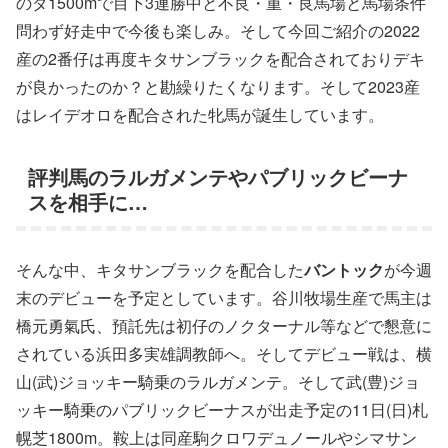
のダ1500mで目下3連勝中と不良・重・良馬場と馬場条件
問わず好走中で今後も楽しみ。そして今回ご紹介の2022
産の2番仔は再度キタサンブラックを配合されておりデキ
が良かったのか？と勘繰りたくなります。そして2023産
はレイデオロを配合された牝馬が誕生しています。
評判馬のラルガメンテやパブリックビーナ
スを相手に…
そんな中、キタサンブラックを配合した
バントック
が今週
末のデビューを予定としています。谷川牧場生産で馬主は
橋元勇氣氏、預託先は初仔のノクターナル等などで懇意に
されている浜田多実雄調教師へ。そしてデビュー戦は、横
山(武)ジョッキー騎乗のラルガメンテ。そして武(豊)ジョ
ッキー騎乗のパブリックビーナスが出走予定の11日(日)札
幌芝1800m。鞍上は同産駒クロワデュノールやシマサン