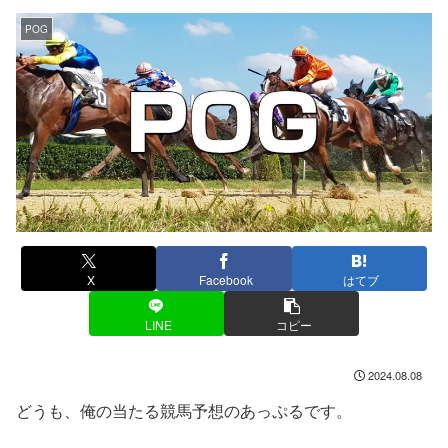
POG
X
Facebook
はてブ
LINE
コピー
2024.08.08
どうも、俺の当たる競馬予想のあっぷるです。