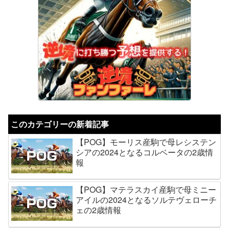
このカテゴリーの新着記事
【POG】モーリス産駒で母レシステン
シアの2024となるコルベータの2歳情
報
【POG】マテラスカイ産駒で母ミニー
アイルの2024となるソルテヴェローチ
ェの2歳情報