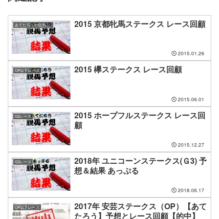
2015 京都牝馬ステークス レース回顧
あてたろうの競馬予想結果
2015.01.26
2015 欅ステークス レース回顧
OP以下レース
2015.06.01
2015 ホープフルステークス レース回
G2レース
顧
2015.12.27
2018年 ユニコーンステークス(Ｇ3) 予
G3レース
想＆結果 あっぷる
2018.06.17
2017年 安芸ステークス（OP）【あて
OP以下レース
たろう】予想とレース回顧【的中】