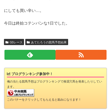
にしても買い辛い…。
今日は終始コテンパンな1日でした。
G3レース
あてたろうの競馬予想結果
ブログランキング参加中！
俺の当たる競馬予想はブログランキングで推奨穴馬を発表したりしてい
ます。
このバナーをクリックしてもらえると励みになります！