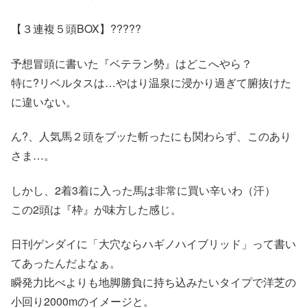
【３連複５頭BOX】?????
予想冒頭に書いた『ベテラン勢』はどこへやら？
特に?リベルタスは…やはり温泉に浸かり過ぎて腑抜けた
に違いない。
ん?、人気馬２頭をブッた斬ったにも関わらず、このあり
さま…。
しかし、2着3着に入った馬は非常に買い辛いわ（汗）
この2頭は『枠』が味方した感じ。
日刊ゲンダイに「大穴ならハギノハイブリッド」って書い
てあったんだよなぁ。
瞬発力比べよりも地脚勝負に持ち込みたいタイプで洋芝の
小回り2000mのイメージと。