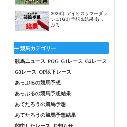
2026年 アイビスサマーダッ
シュ(Ｇ3) 予想＆結果 あっ
ぷる
競馬カテゴリー
競馬ニュース
POG
G1レース
G2レース
G3レース
OP以下レース
あっぷるの競馬予想
あっぷるの競馬予想結果
あてたろうの競馬予想
あてたろうの競馬予想結果
的中したレース
お知らせ