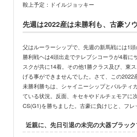
鞍上予定：ドイルジョッキー
先週は2022産は未勝利も、古豪ソ
父はルーラーシップで、先週の新馬戦には1頭
勝利戦ヘは4頭出走でテレプシコーラが4着に
スクが共に14着。その他1勝クラス及び、東ス
げる事ができませんでした。さて、この202
未勝利勝ちは、シャイニーシップとバルティ
ている状況。反面、キセキやドルチェモアに次
CS(G1)を勝ちました。古豪に負けじと、フ
近親に、先日引退の未完の大器ブラック