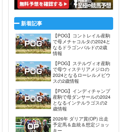
新着記事
【POG】コントレイル産駒
で母メチャコルタの2024と
なるドラゴンバルドの2歳
情報
【POG】ステルヴィオ産駒
で母ウィステリアメジロの
2024となるローレルメビウ
スの2歳情報
【POG】インディチャンプ
産駒で母ダンサールの2024
となるインテルラゴスの2
歳情報
2026年 ダリア賞(OP) 出走
予定馬＆血統＆想定ジョッ
キー