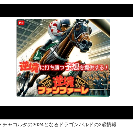
メチャコルタの2024となるドラゴンバルドの2歳情報