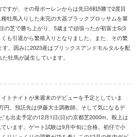
ですが、その母ボーレンからは先日6戦5勝で2度目
れ種牡馬入りした未完の大器ブラックブロッサムを輩
目の芝で勝ち上がり、5歳まで頑張ったが初富士S(3
奇しくも引退から繁殖入りとなりました。また、その繁
ます。因みに2023産はブリックスアンドモルタルを配
された牡馬が誕生しています。
ライトナイトが来週末のデビューを予定としていま
00万円。預託先は伊藤大士調教師。そして気になるデ
ー
”も出走予定の12月1日(日)の京都芝2000m。鞍上は
れています。ゲート試験は9月中旬に合格。初仔で小
くりじっくりの調整が功を奏しこの12月の年内デビ