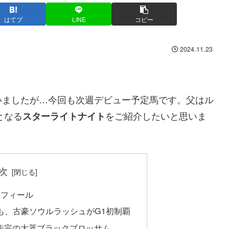
はてブ
LINE
コピー
2024.11.23
。
いましたが…今回も次週デビュー予定馬です。父はル
となる
をご紹介したいと思いま
スターライトナイト
次
ロフィール
利も、古豪ソウルラッシュがG1初制覇
未完の大器ブラックブロッサム