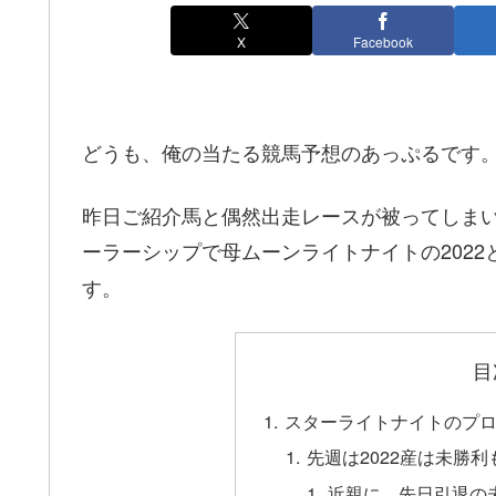
X
Facebook
どうも、俺の当たる競馬予想のあっぷるです
昨日ご紹介馬と偶然出走レースが被ってしま
ーラーシップで母ムーンライトナイトの2022
す。
目
スターライトナイトのプ
先週は2022産は未勝
近親に、先日引退の