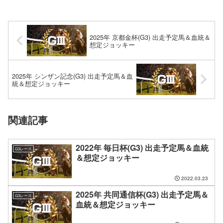
2025年 京都金杯(G3) 出走予定馬＆血統＆
想定ジョッキー
2025年 シンザン記念(G3) 出走予定馬＆血
統＆想定ジョッキー
関連記事
2022年 毎日杯(G3) 出走予定馬＆血統
G3レース
＆想定ジョッキー
2022.03.23
2025年 共同通信杯(G3) 出走予定馬＆
G3レース
血統＆想定ジョッキー