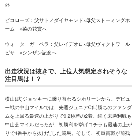
外
ピコローズ：父サトノダイヤモンド×母父ストーミングホ
ーム ※菜の花賞へ
ウォーターガーベラ：父レイデオロ×母父ヴィクトワール
ピサ ※シンザン記念へ
出走状況は抜きで、上位人気想定されそうな
注目馬は！？
横山(武)ジョッキーに乗り替わるシホリーンから。デビュ
ー戦の中山マイルでは、先週ジュニアC(L)勝ちのファンダ
ムを上回る最速の上がりで0.2秒差の2着。続く未勝利戦も
中山芝マイルだったが、初勝利を挙げコチラも最速の上が
りで4番手から抜けだした競馬。そして、初重賞戦が前残