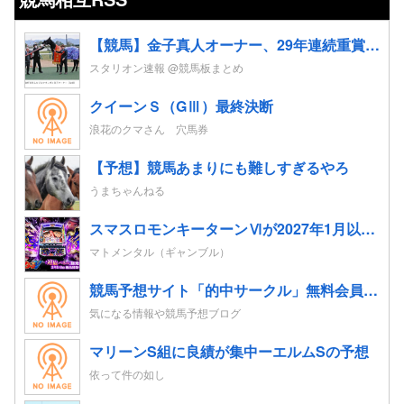
【競馬】金子真人オーナー、29年連続重賞勝利！初重賞制覇から1年も途切れることなく29年… JRA重賞は122勝目 ネット「すごすぎる」
スタリオン速報 @競馬板まとめ
クイーンＳ（GⅢ）最終決断
浪花のクマさん 穴馬券
【予想】競馬あまりにも難しすぎるやろ
うまちゃんねる
スマスロモンキーターンⅥが2027年1月以降に登場！？ゼーガペインは抱き合わせなの…？
マトメンタル（ギャンブル）
競馬予想サイト「的中サークル」無料会員登録｜初心者も指数とプロ予想で週末レースを攻略
気になる情報や競馬予想ブログ
マリーンS組に良績が集中ーエルムSの予想
依って件の如し