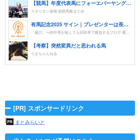
【競馬】年度代表馬にフォーエバーヤング 得票率91%と圧倒！4歳以上牡馬、ダートと合わせて三冠
スタリオン速報 @競馬板まとめ
有馬記念2025 サイン｜プレゼンターは長澤まさみ。ポスターはレガレイラ。CMはドラマがテーマ？！
「爆穴」〜的中率が低くても回収率で勝負するブログ-重賞レースの追い切り考察を競馬予想へ-
【考察】突然変異だと思われる馬
うまちゃんねる
[PR] スポンサードリンク