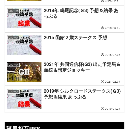
2025.02.10
2018年 鳴尾記念(Ｇ3) 予想＆結果 あ
G3レース
っぷる
2018.06.02
2015 函館２歳ステークス 予想
G3レース
2015.07.26
2021年 共同通信杯(G3) 出走予定馬＆
G3レース
血統＆想定ジョッキー
2021.02.07
2019年 シルクロードステークス(Ｇ3)
G3レース
予想＆結果 あっぷる
2019.01.27
競馬相互RSS