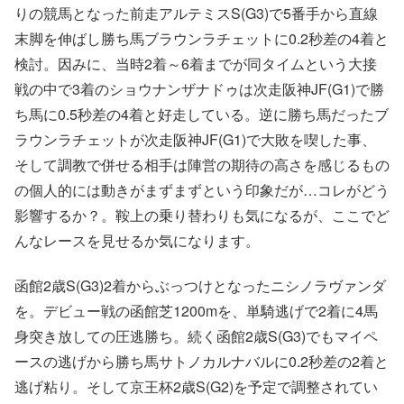
りの競馬となった前走アルテミスS(G3)で5番手から直線
末脚を伸ばし勝ち馬ブラウンラチェットに0.2秒差の4着と
検討。因みに、当時2着～6着までが同タイムという大接
戦の中で3着のショウナンザナドゥは次走阪神JF(G1)で勝
ち馬に0.5秒差の4着と好走している。逆に勝ち馬だったブ
ラウンラチェットが次走阪神JF(G1)で大敗を喫した事、
そして調教で併せる相手は陣営の期待の高さを感じるもの
の個人的には動きがまずまずという印象だが…コレがどう
影響するか？。鞍上の乗り替わりも気になるが、ここでど
んなレースを見せるか気になります。
函館2歳S(G3)2着からぶっつけとなったニシノラヴァンダ
を。デビュー戦の函館芝1200mを、単騎逃げで2着に4馬
身突き放しての圧逃勝ち。続く函館2歳S(G3)でもマイペ
ースの逃げから勝ち馬サトノカルナバルに0.2秒差の2着と
逃げ粘り。そして京王杯2歳S(G2)を予定で調整されてい