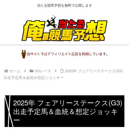
当たる競馬予想を無料で公開します
ホーム
G3レース
2025年 フェアリーステークス(G3)
出走予定馬＆血統＆想定ジョッキー
2025年 フェアリーステークス(G3)
出走予定馬＆血統＆想定ジョッキ
ー