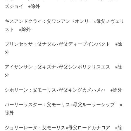
ズジョイ ※除外
キスアンドクライ：父ワンアンドオンリー×母父ノヴェリ
スト ※除外
プリンセッサ：父ナダル×母父ディープインパクト ※除
外
アイサンサン：父キズナ×母父シンボリクリスエス ※除
外
シホリーン：父モーリス×母父キングカメハメハ ※除外
パーリーラスター：父モーリス×母父ルーラーシップ ※
除外
ジョリーレーヌ：父モーリス×母父ロードカナロア ※除