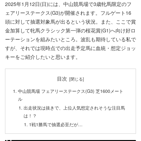
2025年1月12日(日)には、中山競馬場で3歳牝馬限定のフ
ェアリーステークス(G3)が開催されます。フルゲート16
頭に対して抽選対象馬が出るという状況。また、ここで賞
金加算して牝馬クラシック第一弾の桜花賞(G1)へ向け好ロ
ーテーションを組みたいところ。波乱も期待している私で
すが、それでは現時点での出走予定馬に血統・想定ジョッ
キーをご紹介したいと思います。
目次
中山競馬場 フェアリーステークス(G3) 芝1600メート
ル
出走状況は抜きで、上位人気想定されそうな注目馬
は！？
1戦1勝馬で抽選必至だが…