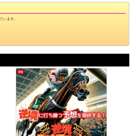
ています。