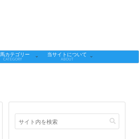
馬カテゴリー
当サイトについて
CATEGORY
ABOUT