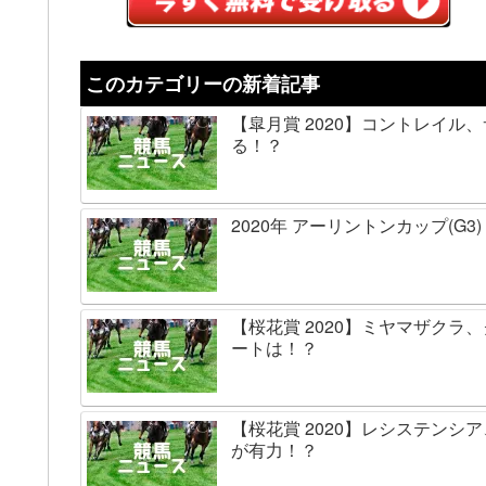
このカテゴリーの新着記事
【皐月賞 2020】コントレイ
る！？
2020年 アーリントンカップ(G
【桜花賞 2020】ミヤマザク
ートは！？
【桜花賞 2020】レシステン
が有力！？