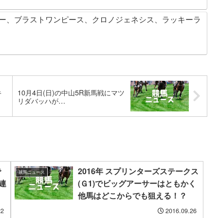
グリー、ブラストワンピース、クロノジェネシス、ラッキーラ
キ
10月4日(日)の中山5R新馬戦にマツ
リダバッハが…
で
2016年 スプリンターズステークス
競馬ニュース
連
(Ｇ1)でビッグアーサーはともかく
他馬はどこからでも狙える！？
22
2016.09.26