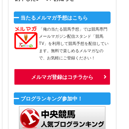
当たるメルマガ予想はこちら
「俺の当たる競馬予想」では競馬専門
メールマガジン配信スタンド「競馬
TV」を利用して競馬予想を配信してい
ます。無料で楽しめるメルマガなの
で、お気軽にご登録ください！
メルマガ登録はコチラから
ブログランキング参加中！