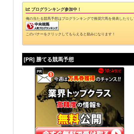
ブログランキング参加中！
俺の当たる競馬予想はブログランキングで推奨穴馬を発表したりし
このバナーをクリックしてもらえると励みになります！
[PR] 勝てる競馬予想