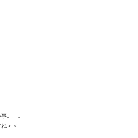
い事。。。
すね＞＜