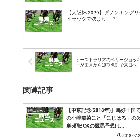
【大阪杯 2020】ダノンキン
イラックで決まり！？
オーストラリアのベリージョッ
ーが来月から短期免許で来日へ
関連記事
【中京記念(2018年)】馬好王国
競馬ニュース
の小嶋陽菜こと「こじはる」の3
単5頭BOXの競馬予想は…
2018.07.