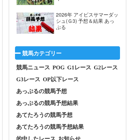
2026年 アイビスサマーダッ
シュ(Ｇ3) 予想＆結果 あっ
ぷる
競馬カテゴリー
競馬ニュース
POG
G1レース
G2レース
G3レース
OP以下レース
あっぷるの競馬予想
あっぷるの競馬予想結果
あてたろうの競馬予想
あてたろうの競馬予想結果
的中したレース
お知らせ