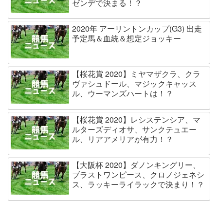
ゼンデで決まる！？
2020年 アーリントンカップ(G3) 出走
予定馬＆血統＆想定ジョッキー
【桜花賞 2020】ミヤマザクラ、クラ
ヴァシュドール、マジックキャッス
ル、ウーマンズハートは！？
【桜花賞 2020】レシステンシア、マ
ルターズディオサ、サンクテュエー
ル、リアアメリアが有力！？
【大阪杯 2020】ダノンキングリー、
ブラストワンピース、クロノジェネシ
ス、ラッキーライラックで決まり！？