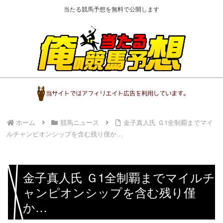
当たる競馬予想を無料で公開します
ホーム
競馬ニュース
金子真人氏 Ｇ1全制覇までマイ
ルチャンピオンシップを含む残り僅か…
金子真人氏 Ｇ1全制覇までマイルチ
ャンピオンシップを含む残り僅
か…