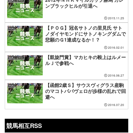
競馬ニュース
ンブラックヒルが引退へ
2015.11.25
【ＰＯＧ】冠名サトノの里見氏 サト
POG
ノダイヤモンドにサトノキングダムで
悲願のＧ1達成なるか！？
2016.02.01
【凱旋門賞】マカヒキの鞍上はルメー
競馬ニュース
ルＪで参戦へ
2016.06.27
【函館2歳Ｓ】サウスヴィグラス産駒
POG
のマコトパパヴェロが歩様の乱れで回
避へ
2016.07.20
競馬相互RSS