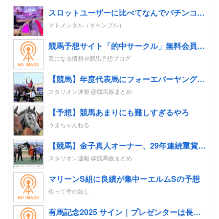
スロットユーザーに比べてなんでパチンコユーザーってリテラシーがここまで低いんだろうか…
マトメンタル（ギャンブル）
競馬予想サイト「的中サークル」無料会員登録｜初心者も指数とプロ予想で週末レースを攻略
気になる情報や競馬予想ブログ
【競馬】年度代表馬にフォーエバーヤング 得票率91%と圧倒！4歳以上牡馬、ダートと合わせて三冠
スタリオン速報 @競馬板まとめ
【予想】競馬あまりにも難しすぎるやろ
うまちゃんねる
【競馬】金子真人オーナー、29年連続重賞勝利！初重賞制覇から1年も途切れることなく29年… JRA重賞は122勝目 ネット「すごすぎる」
スタリオン速報 @競馬板まとめ
マリーンS組に良績が集中ーエルムSの予想
依って件の如し
有馬記念2025 サイン｜プレゼンターは長澤まさみ。ポスターはレガレイラ。CMはドラマがテーマ？！