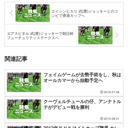
エイシンヒカリ 武(豊)ジョッキーとのコ
ンビで香港カップへ
エアスピネル 武(豊)ジョッキーで朝日杯
フューチュリティステークスへ
関連記事
フェイムゲームが去勢手術をし、秋は
競馬ニュース
オールカマーから始動予定へ
2016.07.08
クーヴェルチュールの仔、アンナトル
POG
テがデビュー戦を勝利
2015.08.31
2012年ＮＨＫマイルカップ勝馬 カレ