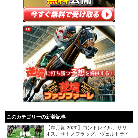
このカテゴリーの新着記事
【皐月賞 2020】コントレイル、サリ
オス、サトノフラッグ、ヴェルトライ