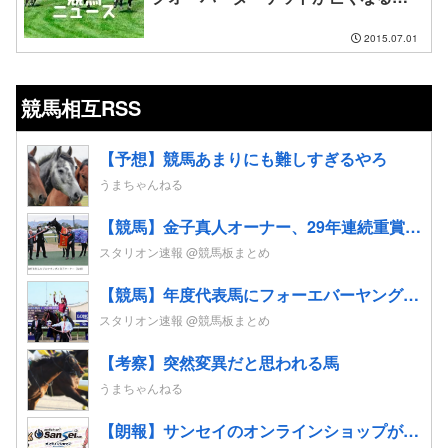
2015.07.01
競馬相互RSS
【予想】競馬あまりにも難しすぎるやろ
うまちゃんねる
【競馬】金子真人オーナー、29年連続重賞勝利！初重賞制覇から1年も途切れることなく29年… JRA重賞は122勝目 ネット「すごすぎる」
スタリオン速報 @競馬板まとめ
【競馬】年度代表馬にフォーエバーヤング 得票率91%と圧倒！4歳以上牡馬、ダートと合わせて三冠
スタリオン速報 @競馬板まとめ
【考察】突然変異だと思われる馬
うまちゃんねる
【朗報】サンセイのオンラインショップが再オープン 「新7500Tシャツ」「BOX of GARO」「Wall of GARO」が追加されてるぞ