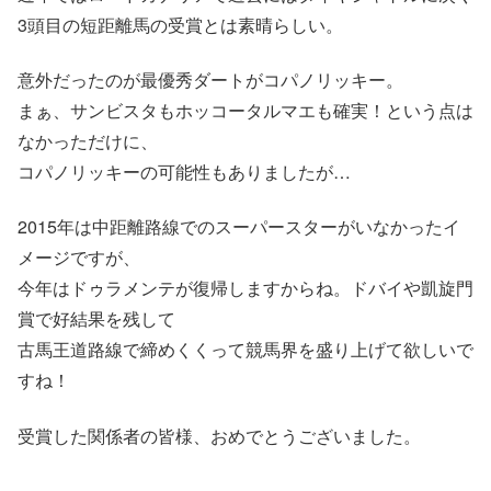
3頭目の短距離馬の受賞とは素晴らしい。
意外だったのが最優秀ダートがコパノリッキー。
まぁ、サンビスタもホッコータルマエも確実！という点は
なかっただけに、
コパノリッキーの可能性もありましたが…
2015年は中距離路線でのスーパースターがいなかったイ
メージですが、
今年はドゥラメンテが復帰しますからね。ドバイや凱旋門
賞で好結果を残して
古馬王道路線で締めくくって競馬界を盛り上げて欲しいで
すね！
受賞した関係者の皆様、おめでとうございました。