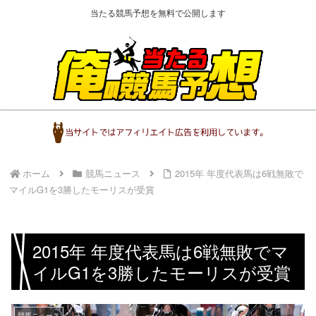
当たる競馬予想を無料で公開します
ホーム
競馬ニュース
2015年 年度代表馬は6戦無敗で
マイルG1を3勝したモーリスが受賞
2015年 年度代表馬は6戦無敗でマ
イルG1を3勝したモーリスが受賞
競馬ニュース