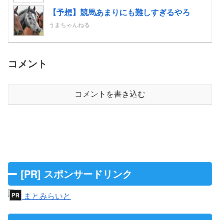
【予想】競馬あまりにも難しすぎるやろ
うまちゃんねる
コメント
コメントを書き込む
[PR] スポンサードリンク