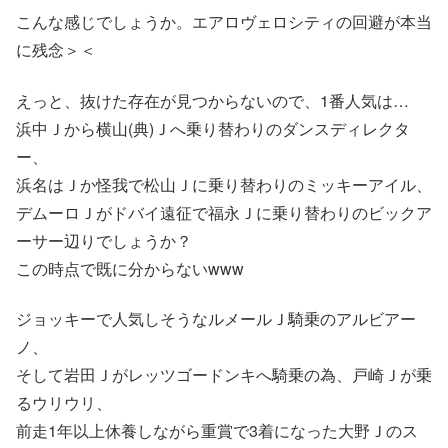
こんな感じでしょうか。エアロヴェロシティの回避が本当
に残念＞＜
えっと、抜けた存在が見つからないので、1番人気は…
浜中Ｊから横山(典)Ｊへ乗り替わりのダンスディレクタ
ー、
浜名はＪか怪我で松山Ｊに乗り替わりのミッキーアイル、
デムーロＪがドバイ遠征で福永Ｊに乗り替わりのビックア
ーサー辺りでしょうか？
この時点で既に分からないwww
ジョッキーで人気しそうなルメールＪ騎乗のアルビアー
ノ、
そして岩田Ｊがレッツゴードンキへ騎乗の為、戸崎Ｊが乗
るウリウリ、
前走1年以上休養しながら重賞で3着になった大野Ｊのス