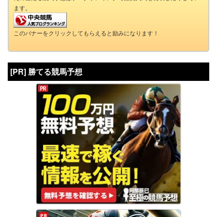
ます。
このバナーをクリックしてもらえると励みになります！
[PR] 勝てる競馬予想