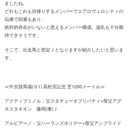
ましたね。
どれもこれも目移りするメンバーでエアロヴェロシティの
疝痛で回避もあり、
絶対的存在がいないと思えるメンバー構成。波乱も十分期
待できそうです。
そこで、出走馬と想定Ｊとなりますが紹介したいと思いま
す。
≪中京競馬場(Ｇ1) 高松宮記念 芝1200メートル≫
アクティブミノル：父スタチューオブリバティ×母父アグ
ネスタキオン 藤岡(康)Ｊ
アルビアーノ：父ハーランズホリデー×母父アンブライド