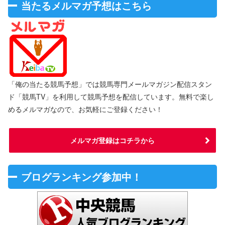
当たるメルマガ予想はこちら
「俺の当たる競馬予想」では競馬専門メールマガジン配信スタン
ド「競馬TV」を利用して競馬予想を配信しています。無料で楽し
めるメルマガなので、お気軽にご登録ください！
メルマガ登録はコチラから
ブログランキング参加中！