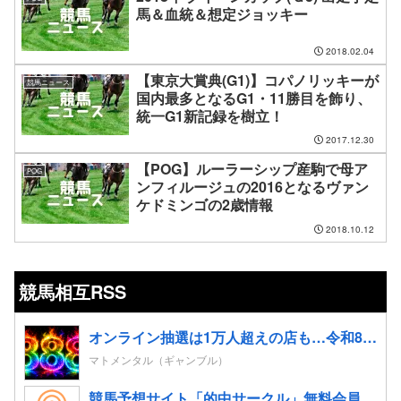
馬＆血統＆想定ジョッキー
2018.02.04
【東京大賞典(G1)】コパノリッキーが
競馬ニュース
国内最多となるG1・11勝目を飾り、
統一G1新記録を樹立！
2017.12.30
【POG】ルーラーシップ産駒で母ア
POG
ンフィルージュの2016となるヴァン
ケドミンゴの2歳情報
2018.10.12
競馬相互RSS
オンライン抽選は1万人超えの店も…令和8年8月8日が来る・・・！！
マトメンタル（ギャンブル）
競馬予想サイト「的中サークル」無料会員登録｜初心者も指数とプロ予想で週末レースを攻略