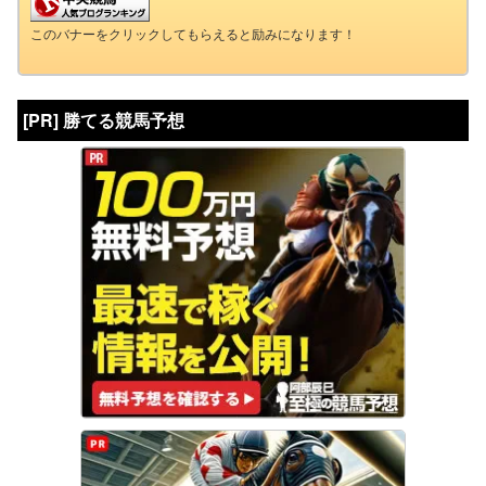
このバナーをクリックしてもらえると励みになります！
[PR] 勝てる競馬予想