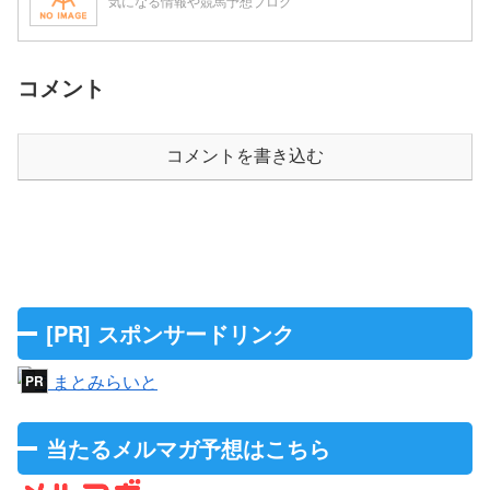
気になる情報や競馬予想ブログ
コメント
コメントを書き込む
[PR] スポンサードリンク
当たるメルマガ予想はこちら