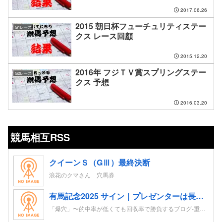
2017.06.26
2015 朝日杯フューチュリティステー
G1レース
クス レース回顧
2015.12.20
2016年 フジＴＶ賞スプリングステー
G2レース
クス 予想
2016.03.20
競馬相互RSS
クイーンＳ（GⅢ）最終決断
浪花のクマさん 穴馬券
有馬記念2025 サイン｜プレゼンターは長澤まさみ。ポスターはレガレイラ。CMはドラマがテーマ？！
「爆穴」〜的中率が低くても回収率で勝負するブログ-重賞レースの追い切り考察を競馬予想へ-