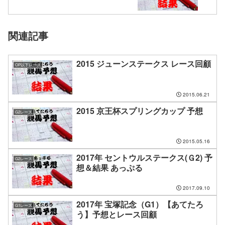
関連記事
2015 ジューンステークス レース回顧
OP以下レース
2015.06.21
2015 京王杯スプリングカップ 予想
G2レース
2015.05.16
2017年 セントウルステークス(Ｇ2) 予
G2レース
想＆結果 あっぷる
2017.09.10
2017年 宝塚記念（G1）【あてたろ
G1レース
う】予想とレース回顧