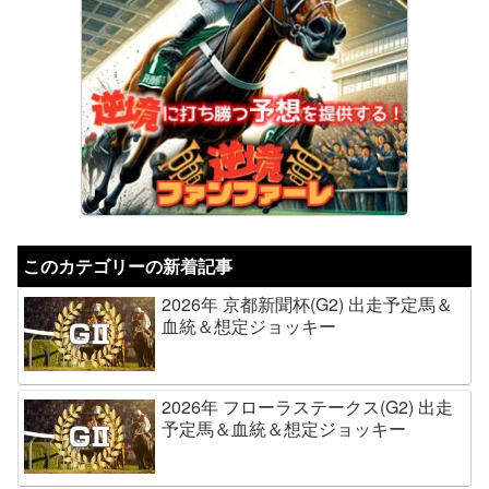
このカテゴリーの新着記事
2026年 京都新聞杯(G2) 出走予定馬＆
血統＆想定ジョッキー
2026年 フローラステークス(G2) 出走
予定馬＆血統＆想定ジョッキー