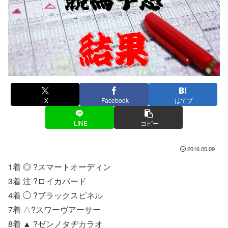
X
Facebook
はてブ
LINE
コピー
2016.05.09
1着 ◎ ?スマートオーディン
3着 注 ?ロイカバード
4着 ◯ ?ブラックスピネル
7着 △?スワーヴアーサー
8着 ▲ ?ゼンノタヂカラオ