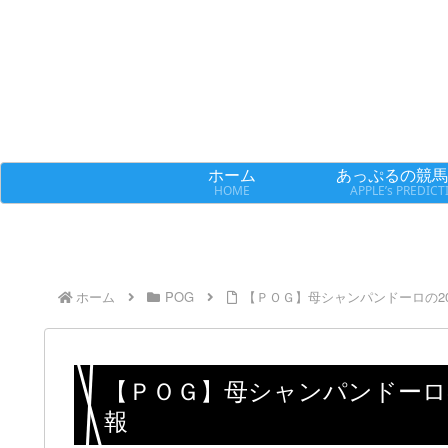
ホーム
あっぷるの競馬
HOME
APPLE’s PREDICT
ホーム
POG
【ＰＯＧ】母シャンパンドーロの2
【ＰＯＧ】母シャンパンドーロの
報