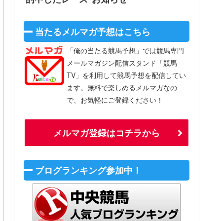
当たるメルマガ予想はこちら
「俺の当たる競馬予想」では競馬専門
メールマガジン配信スタンド「競馬
TV」を利用して競馬予想を配信してい
ます。無料で楽しめるメルマガなの
で、お気軽にご登録ください！
メルマガ登録はコチラから
ブログランキング参加中！