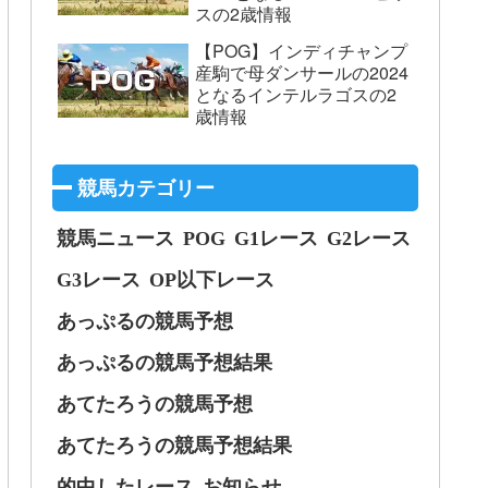
スの2歳情報
【POG】インディチャンプ
産駒で母ダンサールの2024
となるインテルラゴスの2
歳情報
競馬カテゴリー
競馬ニュース
POG
G1レース
G2レース
G3レース
OP以下レース
あっぷるの競馬予想
あっぷるの競馬予想結果
あてたろうの競馬予想
あてたろうの競馬予想結果
的中したレース
お知らせ