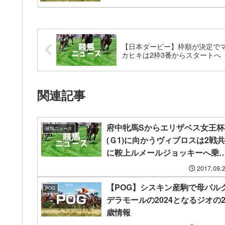
【日本ダービー】枠順が決定で
カヒキは2枠3番からスタートへ
関連記事
府中牝馬Sからエリザベス女王杯
競馬ニュース
(Ｇ1)に向かうヴィブロスは2戦共
に鞍上ルメールジョッキーへ乗
替わり…
2017.09.
【POG】シスキン産駒で母パル
POG
デラモールの2024となるジオの
歳情報