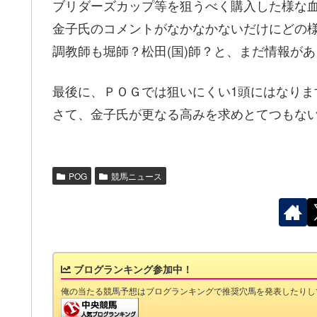
ブリダーズカップ等を狙うべく購入した様な
金子氏のコメントがなかなかないだけにどの
調教師も堀師？松田(国)師？と、まだ情報が
最後に、ＰＯＧでは狙いにくい1頭にはなりま
さて、金子氏が更なる高みを求めとてつもな
POG
競馬ニュース
ブログランキング参加中！
俺の当たる競馬予想はブログランキングで推奨穴馬を発表したりし