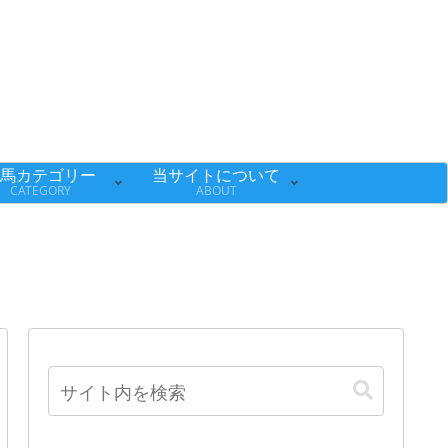
馬カテゴリー
当サイトについて
CATEGORY
ABOUT