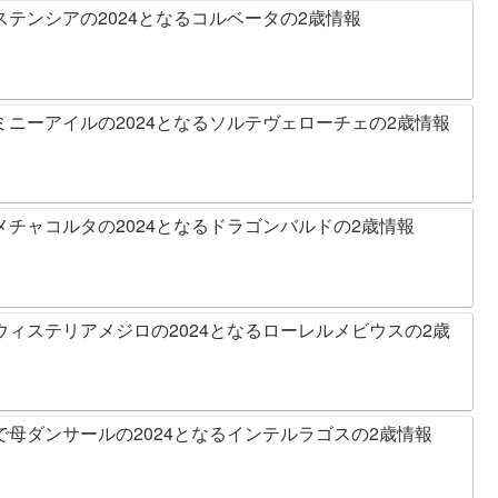
ステンシアの2024となるコルベータの2歳情報
ミニーアイルの2024となるソルテヴェローチェの2歳情報
メチャコルタの2024となるドラゴンバルドの2歳情報
ウィステリアメジロの2024となるローレルメビウスの2歳
で母ダンサールの2024となるインテルラゴスの2歳情報