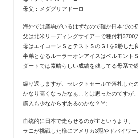
母父：メダグリアドーロ
海外では産駒がいるはずなので確か日本での初
父は北米リーディングサイアーで種付料370
母はエイコーンＳとテストＳのＧ1を2勝した
半弟となるルーラーオンアイスはベルモント
ダートでは素晴らしい成績を残してる母系で総
繰り返しますが、セレクトセールで落札したの
かなり高くなったなぁ…とは思ったのですが
購入も少なからずあるのかな？^^;
血統的に日本で走らせるのが主というより、
ラニが挑戦した様にアメリカ3冠やドバイワー