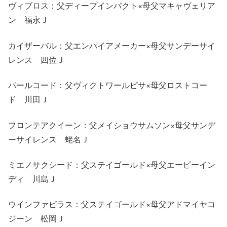
ヴィブロス：父ディープインパクト×母父マキャヴェリア
ン 福永Ｊ
カイザーバル：父エンパイアメーカー×母父サンデーサイ
レンス 四位Ｊ
パールコード：父ヴィクトワールピサ×母父ロストコー
ド 川田Ｊ
フロンテアクイーン：父メイショウサムソン×母父サンデ
ーサイレンス 蛯名Ｊ
ミエノサクシード：父ステイゴールド×母父エーピーイン
ディ 川島Ｊ
ウインファビラス：父ステイゴールド×母父アドマイヤコ
ジーン 松岡Ｊ