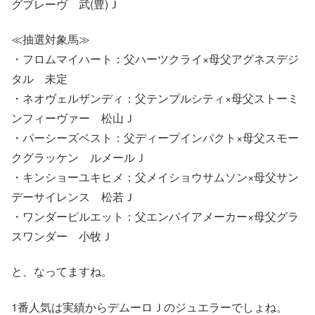
グブレーヴ 武(豊)Ｊ
≪抽選対象馬≫
・フロムマイハート：父ハーツクライ×母父アグネスデジ
タル 未定
・ネオヴェルザンディ：父テンプルシティ×母父ストーミ
ンフィーヴァー 松山Ｊ
・パーシーズベスト：父ディープインパクト×母父スモー
クグラッケン ルメールＪ
・キンショーユキヒメ：父メイショウサムソン×母父サン
デーサイレンス 松若Ｊ
・ワンダーピルエット：父エンパイアメーカー×母父グラ
スワンダー 小牧Ｊ
と、なってますね。
1番人気は実績からデムーロＪのジュエラーでしょね。