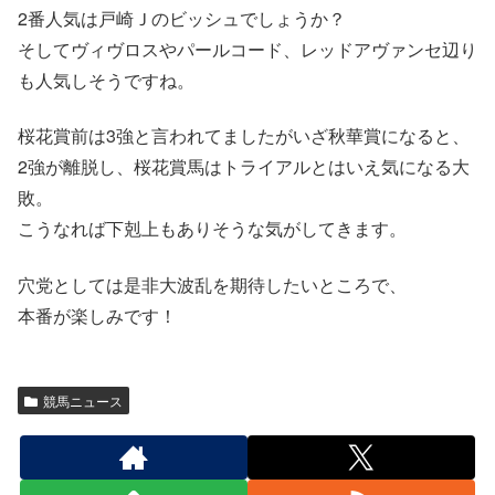
2番人気は戸崎Ｊのビッシュでしょうか？
そしてヴィヴロスやパールコード、レッドアヴァンセ辺り
も人気しそうですね。
桜花賞前は3強と言われてましたがいざ秋華賞になると、
2強が離脱し、桜花賞馬はトライアルとはいえ気になる大
敗。
こうなれば下剋上もありそうな気がしてきます。
穴党としては是非大波乱を期待したいところで、
本番が楽しみです！
競馬ニュース