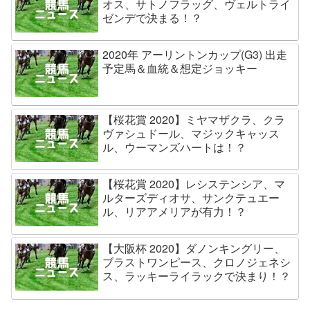
オス、サトノフラッグ、ヴェルトライ
ゼンデで決まる！？
2020年 アーリントンカップ(G3) 出走
予定馬＆血統＆想定ジョッキー
【桜花賞 2020】ミヤマザクラ、クラ
ヴァシュドール、マジックキャッス
ル、ウーマンズハートは！？
【桜花賞 2020】レシステンシア、マ
ルターズディオサ、サンクテュエー
ル、リアアメリアが有力！？
【大阪杯 2020】ダノンキングリー、
ブラストワンピース、クロノジェネシ
ス、ラッキーライラックで決まり！？