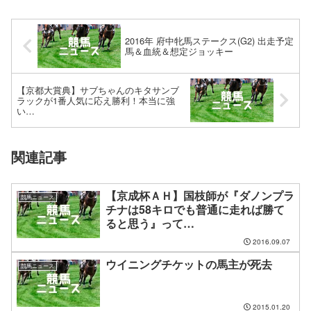
2016年 府中牝馬ステークス(G2) 出走予定
馬＆血統＆想定ジョッキー
【京都大賞典】サブちゃんのキタサンブ
ラックが1番人気に応え勝利！本当に強
い…
関連記事
【京成杯ＡＨ】国枝師が『ダノンプラ
競馬ニュース
チナは58キロでも普通に走れば勝て
ると思う』って…
2016.09.07
ウイニングチケットの馬主が死去
競馬ニュース
2015.01.20