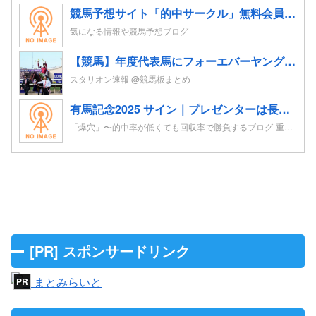
競馬予想サイト「的中サークル」無料会員登録｜初心者も指数とプロ予想で週末レースを攻略
気になる情報や競馬予想ブログ
【競馬】年度代表馬にフォーエバーヤング 得票率91%と圧倒！4歳以上牡馬、ダートと合わせて三冠
スタリオン速報 @競馬板まとめ
有馬記念2025 サイン｜プレゼンターは長澤まさみ。ポスターはレガレイラ。CMはドラマがテーマ？！
「爆穴」〜的中率が低くても回収率で勝負するブログ-重賞レースの追い切り考察を競馬予想へ-
[PR] スポンサードリンク