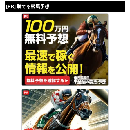
[PR] 勝てる競馬予想