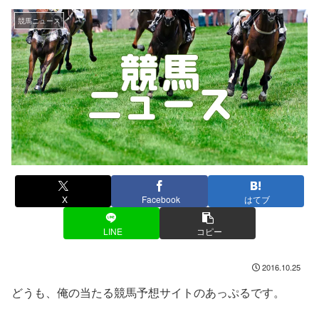
競馬ニュース
X
Facebook
はてブ
LINE
コピー
2016.10.25
どうも、俺の当たる競馬予想サイトのあっぷるです。