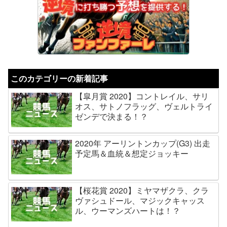
このカテゴリーの新着記事
【皐月賞 2020】コントレイル、サリ
オス、サトノフラッグ、ヴェルトライ
ゼンデで決まる！？
2020年 アーリントンカップ(G3) 出走
予定馬＆血統＆想定ジョッキー
【桜花賞 2020】ミヤマザクラ、クラ
ヴァシュドール、マジックキャッス
ル、ウーマンズハートは！？