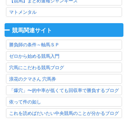
【競馬】まとめ速報ジャンキーズ
マトメンタル
競馬関連サイト
勝負師の条件～軸馬ＳＰ
ゼロから始める競馬入門
穴馬にこだわる競馬ブログ
浪花のクマさん 穴馬券
「爆穴」〜的中率が低くても回収率で勝負するブログ
依って件の如し
これを読めばだいたい中央競馬のことが分かるブログ