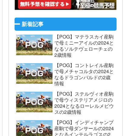
新着記事
【POG】マテラスカイ産駒
で母ミニーアイルの2024と
なるソルテヴェローチェの
2歳情報
【POG】コントレイル産駒
で母メチャコルタの2024と
なるドラゴンバルドの2歳
情報
【POG】ステルヴィオ産駒
で母ウィステリアメジロの
2024となるローレルメビウ
スの2歳情報
【POG】インディチャンプ
産駒で母ダンサールの2024
となるインテルラゴスの2