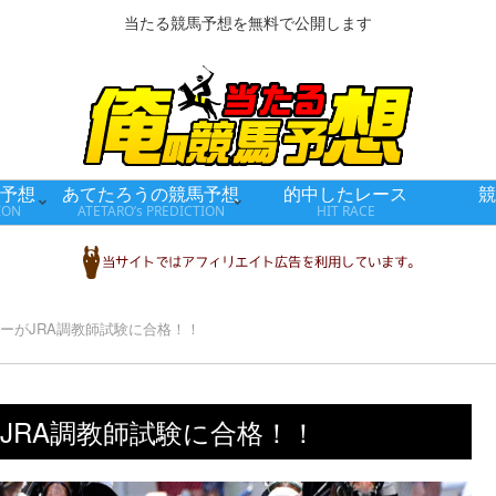
当たる競馬予想を無料で公開します
予想
あてたろうの競馬予想
的中したレース
競
ION
ATETARO’s PREDICTION
HIT RACE
ーがJRA調教師試験に合格！！
JRA調教師試験に合格！！