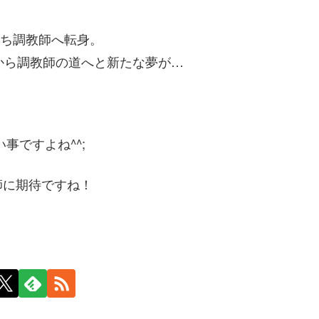
打ち調教師へ転身。
から調教師の道へと新たな夢が…
』
事ですよね^^;
師に期待ですね！