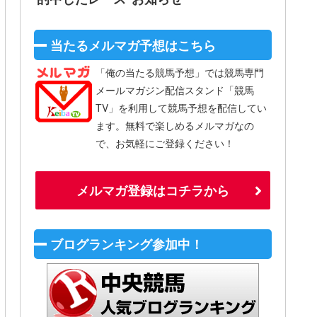
当たるメルマガ予想はこちら
「俺の当たる競馬予想」では競馬専門
メールマガジン配信スタンド「競馬
TV」を利用して競馬予想を配信してい
ます。無料で楽しめるメルマガなの
で、お気軽にご登録ください！
メルマガ登録はコチラから
ブログランキング参加中！