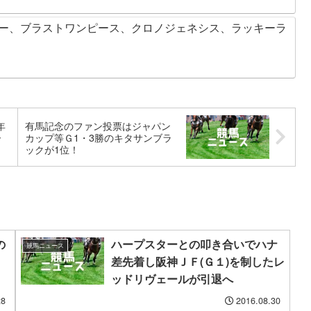
グリー、ブラストワンピース、クロノジェネシス、ラッキーラ
年
有馬記念のファン投票はジャパン
ー
カップ等Ｇ1・3勝のキタサンブラ
ックが1位！
の
ハープスターとの叩き合いでハナ
競馬ニュース
差先着し阪神ＪＦ(Ｇ１)を制したレ
ッドリヴェールが引退へ
28
2016.08.30