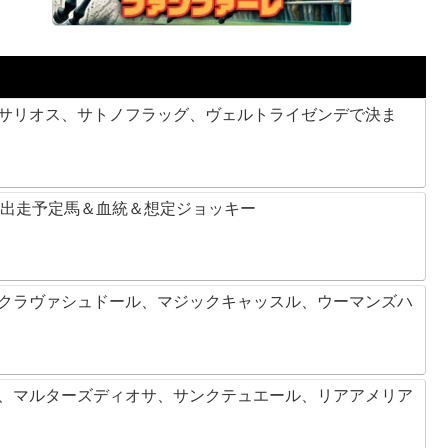
ル、サリオス、サトノフラッグ、ヴェルトライゼンデで決ま
3) 出走予定馬＆血統＆想定ジョッキー
ラ、クラヴァシュドール、マジックキャッスル、ウーマンズハ
シア、マルターズディオサ、サンクテュエール、リアアメリア