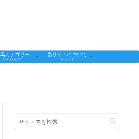
馬カテゴリー
当サイトについて
CATEGORY
ABOUT