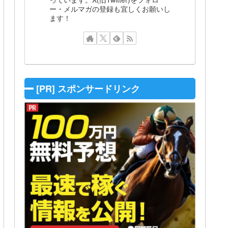
ー・メルマガの登録も宜しくお願いし
ます！
[PR] スポンサードリンク