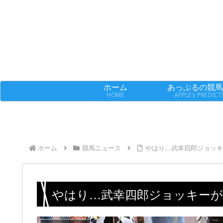
ホーム
あっぷるの競馬
HOME
APPLE’s PREDICT
ホーム
競馬ニュース
やはり…武幸四郎ジョッキ
やはり…武幸四郎ジョッキーが