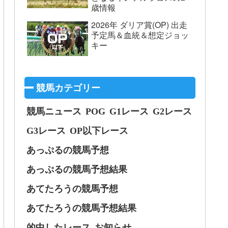
歳情報
2026年 ダリア賞(OP) 出走
予定馬＆血統＆想定ジョッ
キー
競馬カテゴリー
競馬ニュース
POG
G1レース
G2レース
G3レース
OP以下レース
あっぷるの競馬予想
あっぷるの競馬予想結果
あてたろうの競馬予想
あてたろうの競馬予想結果
的中したレース
お知らせ