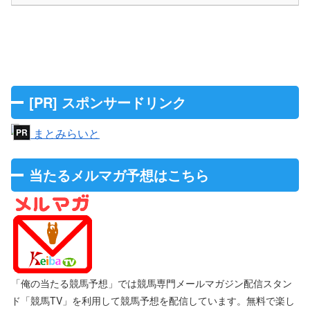
[PR] スポンサードリンク
当たるメルマガ予想はこちら
「俺の当たる競馬予想」では競馬専門メールマガジン配信スタン
ド「競馬TV」を利用して競馬予想を配信しています。無料で楽し