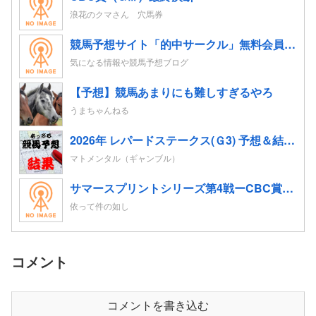
浪花のクマさん 穴馬券
競馬予想サイト「的中サークル」無料会員登録｜初心者も指数とプロ予想で週末レースを攻略
気になる情報や競馬予想ブログ
【予想】競馬あまりにも難しすぎるやろ
うまちゃんねる
2026年 レパードステークス(Ｇ3) 予想＆結果 あっぷる
マトメンタル（ギャンブル）
サマースプリントシリーズ第4戦ーCBC賞他の予想
依って件の如し
コメント
コメントを書き込む