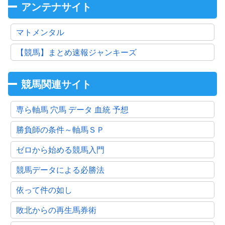
アンテナサイト
マトメンタル
【競馬】まとめ速報ジャンキーズ
競馬関連サイト
専ら軸馬 穴馬 データ 血統 予想
勝負師の条件～軸馬ＳＰ
ゼロから始める競馬入門
競馬データによる必勝法
依って件の如し
敗北からの再生馬券術