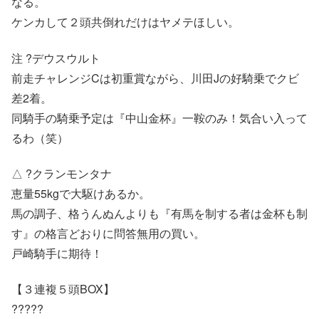
なる。
ケンカして２頭共倒れだけはヤメテほしい。
注 ?デウスウルト
前走チャレンジCは初重賞ながら、川田Jの好騎乗でクビ
差2着。
同騎手の騎乗予定は『中山金杯』一鞍のみ！気合い入って
るわ（笑）
△ ?クランモンタナ
恵量55kgで大駆けあるか。
馬の調子、格うんぬんよりも『有馬を制する者は金杯も制
す』の格言どおりに問答無用の買い。
戸崎騎手に期待！
【３連複５頭BOX】
?????