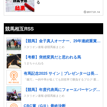
る
2017.01.14
競馬相互RSS
【競馬】金子真人オーナー、29年連続重賞勝利！初重賞制覇から1年も途切れることなく29年… JRA重賞は122勝目 ネット「すごすぎる」
スタリオン速報 @競馬板まとめ
【考察】突然変異だと思われる馬
うまちゃんねる
有馬記念2025 サイン｜プレゼンターは長澤まさみ。ポスターはレガレイラ。CMはドラマがテーマ？！
「爆穴」〜的中率が低くても回収率で勝負するブログ-重賞レースの追い切り考察を競馬予想へ-
【競馬】年度代表馬にフォーエバーヤング 得票率91%と圧倒！4歳以上牡馬、ダートと合わせて三冠
スタリオン速報 @競馬板まとめ
CBC賞（GⅢ）最終決断