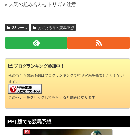
※ 人気の組み合わせトリガミ注意
G3レース
あてたろうの競馬予想
ブログランキング参加中！
俺の当たる競馬予想はブログランキングで推奨穴馬を発表したりしてい
ます。
このバナーをクリックしてもらえると励みになります！
[PR] 勝てる競馬予想