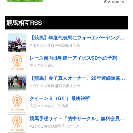
2015.05.29
競馬相互RSS
【競馬】年度代表馬にフォーエバーヤング 得票率91%と圧倒！4歳以上牡馬、ダートと合わせて三冠
スタリオン速報 @競馬板まとめ
レース傾向は明確ーアイビスSD他の予想
依って件の如し
【競馬】金子真人オーナー、29年連続重賞勝利！初重賞制覇から1年も途切れることなく29年… JRA重賞は122勝目 ネット「すごすぎる」
スタリオン速報 @競馬板まとめ
クイーンＳ（GⅢ）最終決断
浪花のクマさん 穴馬券
競馬予想サイト「的中サークル」無料会員登録｜初心者も指数とプロ予想で週末レースを攻略
気になる情報や競馬予想ブログ