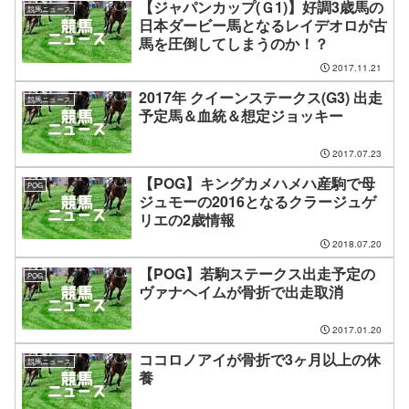
【ジャパンカップ(Ｇ1)】好調3歳馬の
競馬ニュース
日本ダービー馬となるレイデオロが古
馬を圧倒してしまうのか！？
2017.11.21
2017年 クイーンステークス(G3) 出走
競馬ニュース
予定馬＆血統＆想定ジョッキー
2017.07.23
【POG】キングカメハメハ産駒で母
POG
ジュモーの2016となるクラージュゲ
リエの2歳情報
2018.07.20
【POG】若駒ステークス出走予定の
POG
ヴァナヘイムが骨折で出走取消
2017.01.20
ココロノアイが骨折で3ヶ月以上の休
競馬ニュース
養