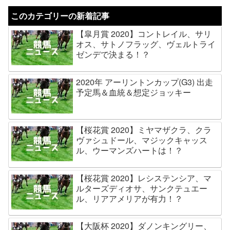
このカテゴリーの新着記事
【皐月賞 2020】コントレイル、サリ
オス、サトノフラッグ、ヴェルトライ
ゼンデで決まる！？
2020年 アーリントンカップ(G3) 出走
予定馬＆血統＆想定ジョッキー
【桜花賞 2020】ミヤマザクラ、クラ
ヴァシュドール、マジックキャッス
ル、ウーマンズハートは！？
【桜花賞 2020】レシステンシア、マ
ルターズディオサ、サンクテュエー
ル、リアアメリアが有力！？
【大阪杯 2020】ダノンキングリー、