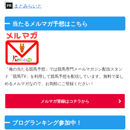
当たるメルマガ予想はこちら
「俺の当たる競馬予想」では競馬専門メールマガジン配信スタン
ド「競馬TV」を利用して競馬予想を配信しています。無料で楽し
めるメルマガなので、お気軽にご登録ください！
メルマガ登録はコチラから
ブログランキング参加中！