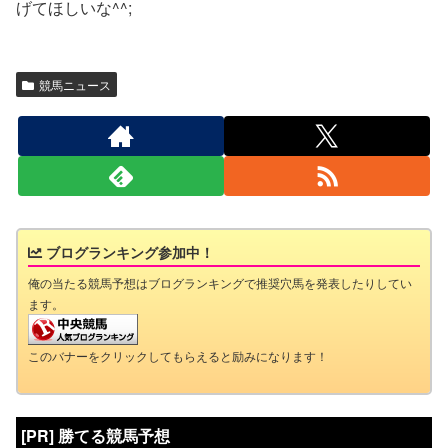
げてほしいな^^;
競馬ニュース
ブログランキング参加中！
俺の当たる競馬予想はブログランキングで推奨穴馬を発表したりしてい
ます。
このバナーをクリックしてもらえると励みになります！
[PR] 勝てる競馬予想