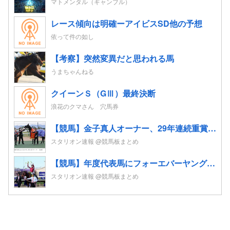
マトメンタル（ギャンブル）
レース傾向は明確ーアイビスSD他の予想
依って件の如し
【考察】突然変異だと思われる馬
うまちゃんねる
クイーンＳ（GⅢ）最終決断
浪花のクマさん 穴馬券
【競馬】金子真人オーナー、29年連続重賞勝利！初重賞制覇から1年も途切れることなく29年… JRA重賞は122勝目 ネット「すごすぎる」
スタリオン速報 @競馬板まとめ
【競馬】年度代表馬にフォーエバーヤング 得票率91%と圧倒！4歳以上牡馬、ダートと合わせて三冠
スタリオン速報 @競馬板まとめ