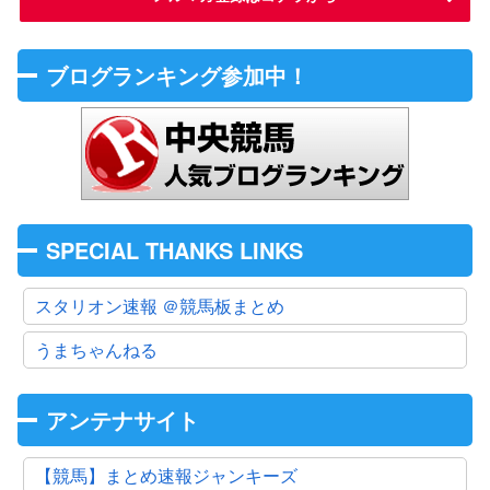
ブログランキング参加中！
SPECIAL THANKS LINKS
スタリオン速報 ＠競馬板まとめ
うまちゃんねる
アンテナサイト
【競馬】まとめ速報ジャンキーズ