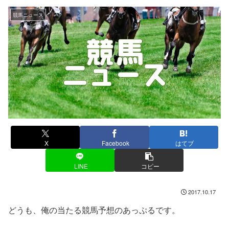
競馬ニュース
X
Facebook
はてブ
LINE
コピー
2017.10.17
どうも、俺の当たる競馬予想のあっぷるです。