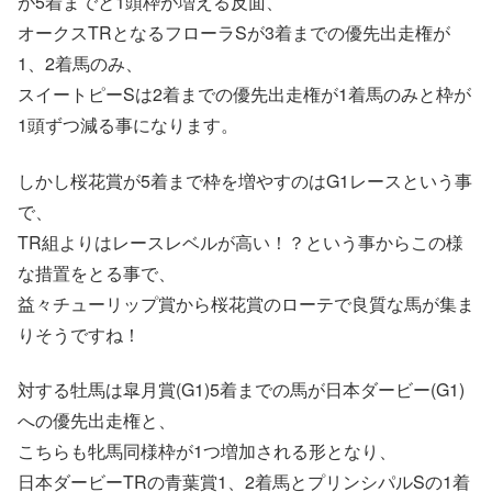
が5着までと1頭枠が増える反面、
オークスTRとなるフローラSが3着までの優先出走権が
1、2着馬のみ、
スイートピーSは2着までの優先出走権が1着馬のみと枠が
1頭ずつ減る事になります。
しかし桜花賞が5着まで枠を増やすのはG1レースという事
で、
TR組よりはレースレベルが高い！？という事からこの様
な措置をとる事で、
益々チューリップ賞から桜花賞のローテで良質な馬が集ま
りそうですね！
対する牡馬は皐月賞(G1)5着までの馬が日本ダービー(G1)
への優先出走権と、
こちらも牝馬同様枠が1つ増加される形となり、
日本ダービーTRの青葉賞1、2着馬とプリンシパルSの1着