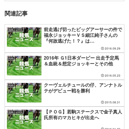
関連記事
前走逃げ切ったビッグアーサーの件で
競馬ニュース
福永ジョッキーＶＳ細江純子さんの
『何故逃げた！？』は…
2016.09.29
2016年 Ｇ1日本ダービー 出走予定馬
POG
＆血統＆想定ジョッキーとその他
2016.05.23
クーヴェルチュールの仔、アンナトル
POG
テがデビュー戦を勝利
2015.08.31
【ＰＯＧ】若駒ステークスで金子真人
競馬ニュース
氏所有のマカヒキが出走へ
2016.01.20