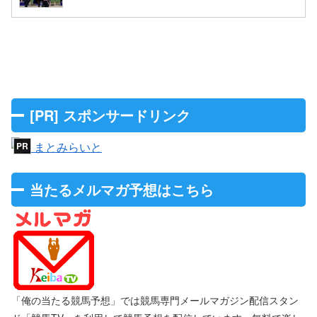
[PR] スポンサードリンク
当たるメルマガ予想はこちら
「俺の当たる競馬予想」では競馬専門メールマガジン配信スタン