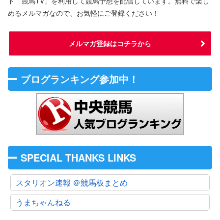
ド「競馬TV」を利用して競馬予想を配信しています。無料で楽し
めるメルマガなので、お気軽にご登録ください！
メルマガ登録はコチラから
ブログランキング参加中！
SPECIAL THANKS LINKS
スタリオン速報 ＠競馬板まとめ
うまちゃんねる