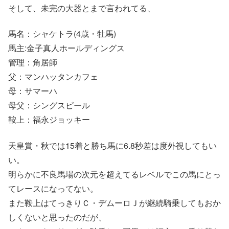
そして、未完の大器とまで言われてる、
馬名：シャケトラ(4歳・牡馬)
馬主:金子真人ホールディングス
管理：角居師
父：マンハッタンカフェ
母：サマーハ
母父：シングスピール
鞍上：福永ジョッキー
天皇賞・秋では15着と勝ち馬に6.8秒差は度外視してもい
い。
明らかに不良馬場の次元を超えてるレベルでこの馬にとっ
てレースになってない。
また鞍上はてっきりＣ・デムーロＪが継続騎乗してもおか
しくないと思ったのだが、