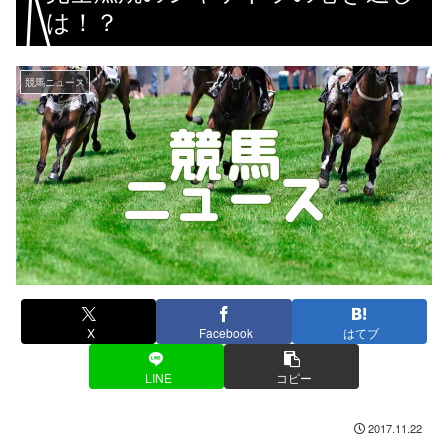
は！？
競馬ニュース
X
Facebook
はてブ
LINE
コピー
2017.11.22