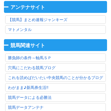
アンテナサイト
【競馬】まとめ速報ジャンキーズ
マトメンタル
競馬関連サイト
勝負師の条件～軸馬ＳＰ
穴馬にこだわる競馬ブログ
これを読めばだいたい中央競馬のことが分かるブログ
わがまま♪新馬券生活!!
競馬データによる必勝法
競馬データアンテナ