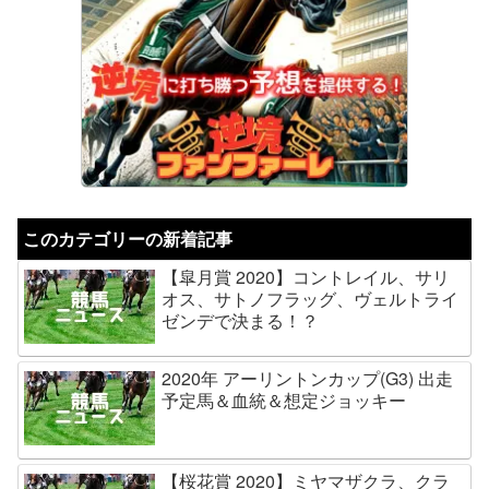
このカテゴリーの新着記事
【皐月賞 2020】コントレイル、サリ
オス、サトノフラッグ、ヴェルトライ
ゼンデで決まる！？
2020年 アーリントンカップ(G3) 出走
予定馬＆血統＆想定ジョッキー
【桜花賞 2020】ミヤマザクラ、クラ