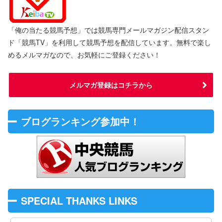
「俺の当たる競馬予想」では競馬専門メールマガジン配信スタン
ド「競馬TV」を利用して競馬予想を配信しています。無料で楽し
めるメルマガなので、お気軽にご登録ください！
メルマガ登録はコチラから
ブログランキング参加中！
SPECIAL THANKS LINKS