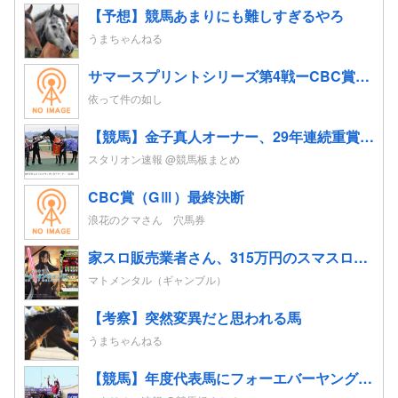
【予想】競馬あまりにも難しすぎるやろ
うまちゃんねる
サマースプリントシリーズ第4戦ーCBC賞他の予想
依って件の如し
【競馬】金子真人オーナー、29年連続重賞勝利！初重賞制覇から1年も途切れることなく29年… JRA重賞は122勝目 ネット「すごすぎる」
スタリオン速報 @競馬板まとめ
CBC賞（GⅢ）最終決断
浪花のクマさん 穴馬券
家スロ販売業者さん、315万円のスマスロSAOⅡが売れた事を明かす「個人のお客様からご注文頂きました」
マトメンタル（ギャンブル）
【考察】突然変異だと思われる馬
うまちゃんねる
【競馬】年度代表馬にフォーエバーヤング 得票率91%と圧倒！4歳以上牡馬、ダートと合わせて三冠