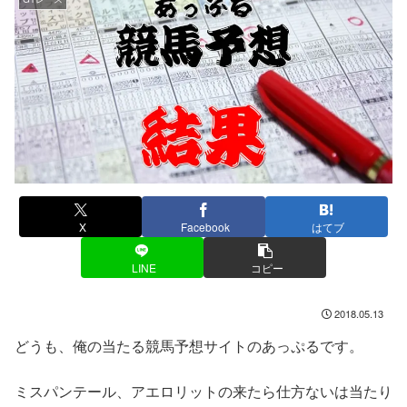
X
Facebook
はてブ
LINE
コピー
2018.05.13
どうも、俺の当たる競馬予想サイトのあっぷるです。
ミスパンテール、アエロリットの来たら仕方ないは当たり