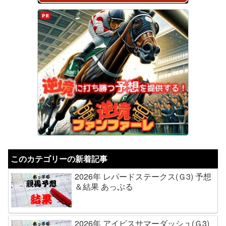
このカテゴリーの新着記事
2026年 レパードステークス(Ｇ3) 予想
＆結果 あっぷる
2026年 アイビスサマーダッシュ(Ｇ3)