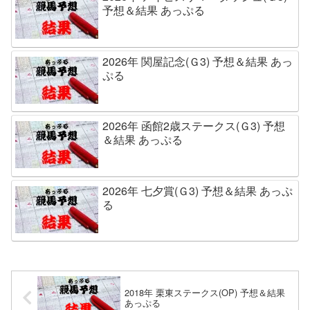
予想＆結果 あっぷる
2026年 関屋記念(Ｇ3) 予想＆結果 あっ
ぷる
2026年 函館2歳ステークス(Ｇ3) 予想
＆結果 あっぷる
2026年 七夕賞(Ｇ3) 予想＆結果 あっぷ
る
2018年 栗東ステークス(OP) 予想＆結果
あっぷる