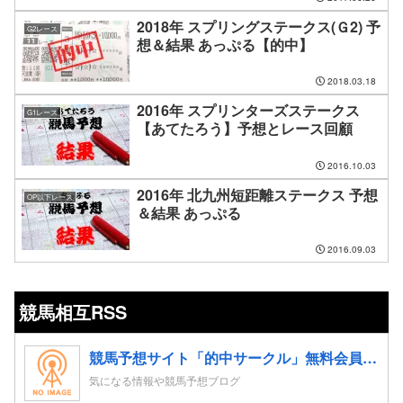
2018年 スプリングステークス(Ｇ2) 予
G2レース
想＆結果 あっぷる【的中】
2018.03.18
2016年 スプリンターズステークス
G1レース
【あてたろう】予想とレース回顧
2016.10.03
2016年 北九州短距離ステークス 予想
OP以下レース
＆結果 あっぷる
2016.09.03
競馬相互RSS
競馬予想サイト「的中サークル」無料会員登録｜初心者も指数とプロ予想で週末レースを攻略
気になる情報や競馬予想ブログ