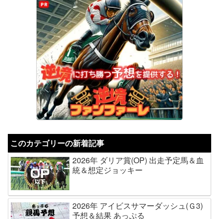
このカテゴリーの新着記事
2026年 ダリア賞(OP) 出走予定馬＆血
統＆想定ジョッキー
2026年 アイビスサマーダッシュ(Ｇ3)
予想＆結果 あっぷる