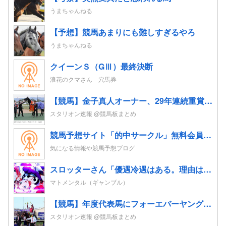
うまちゃんねる
【予想】競馬あまりにも難しすぎるやろ
うまちゃんねる
クイーンＳ（GⅢ）最終決断
浪花のクマさん 穴馬券
【競馬】金子真人オーナー、29年連続重賞勝利！初重賞制覇から1年も途切れることなく29年… JRA重賞は122勝目 ネット「すごすぎる」
スタリオン速報 @競馬板まとめ
競馬予想サイト「的中サークル」無料会員登録｜初心者も指数とプロ予想で週末レースを攻略
気になる情報や競馬予想ブログ
スロッターさん「優遇冷遇はある。理由はスマスロだから、これだけで十分なんだよね」
マトメンタル（ギャンブル）
【競馬】年度代表馬にフォーエバーヤング 得票率91%と圧倒！4歳以上牡馬、ダートと合わせて三冠
スタリオン速報 @競馬板まとめ