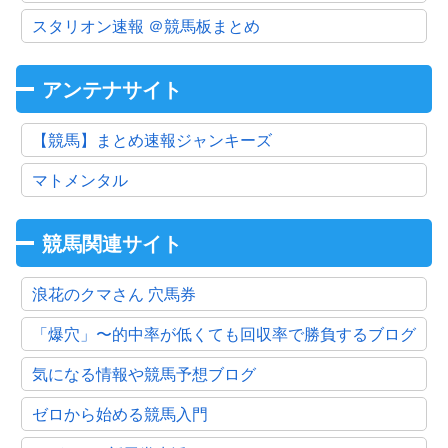
スタリオン速報 ＠競馬板まとめ
アンテナサイト
【競馬】まとめ速報ジャンキーズ
マトメンタル
競馬関連サイト
浪花のクマさん 穴馬券
「爆穴」〜的中率が低くても回収率で勝負するブログ
気になる情報や競馬予想ブログ
ゼロから始める競馬入門