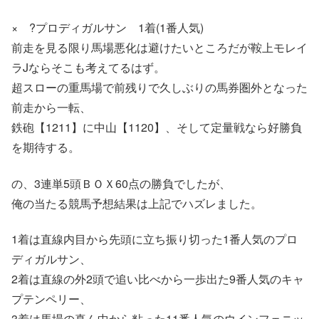
× ?プロディガルサン 1着(1番人気)
前走を見る限り馬場悪化は避けたいところだが鞍上モレイ
ラJならそこも考えてるはず。
超スローの重馬場で前残りで久しぶりの馬券圏外となった
前走から一転、
鉄砲【1211】に中山【1120】、そして定量戦なら好勝負
を期待する。
の、3連単5頭ＢＯＸ60点の勝負でしたが、
俺の当たる競馬予想結果は上記でハズレました。
1着は直線内目から先頭に立ち振り切った1番人気のプロ
ディガルサン、
2着は直線の外2頭で追い比べから一歩出た9番人気のキャ
プテンペリー、
3着は馬場の真ん中から粘った11番人気のウインフェニッ