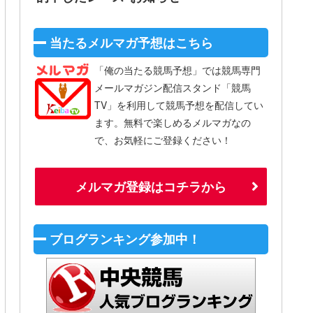
当たるメルマガ予想はこちら
「俺の当たる競馬予想」では競馬専門
メールマガジン配信スタンド「競馬
TV」を利用して競馬予想を配信してい
ます。無料で楽しめるメルマガなの
で、お気軽にご登録ください！
メルマガ登録はコチラから
ブログランキング参加中！