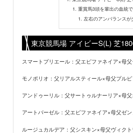
重賞馬3頭を輩出の血統
左右のアンバランスが
東京競馬場 アイビーS(L) 芝18
スマートプリエール：父エピファネイア×母父デ
モノポリオ：父リアルスティール×母父プルピ
アンドゥーリル：父サートゥルナーリア×母父
アートバーゼル：父エピファネイア×母父ゼン
ルージュカルデア：父シスキン×母父ヴィクトワ