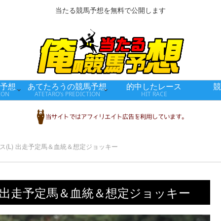
当たる競馬予想を無料で公開します
予想
あてたろうの競馬予想
的中したレース
競
ION
ATETARO’s PREDICTION
HIT RACE
クス(L) 出走予定馬＆血統＆想定ジョッキー
L) 出走予定馬＆血統＆想定ジョッキー