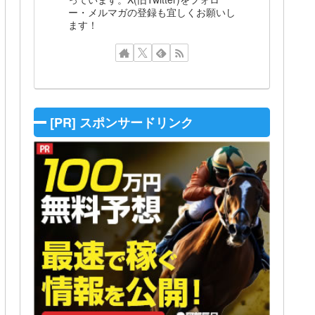
ー・メルマガの登録も宜しくお願いし
ます！
[PR] スポンサードリンク