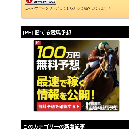
このバナーをクリックしてもらえると励みになります！
[PR] 勝てる競馬予想
このカテゴリーの新着記事