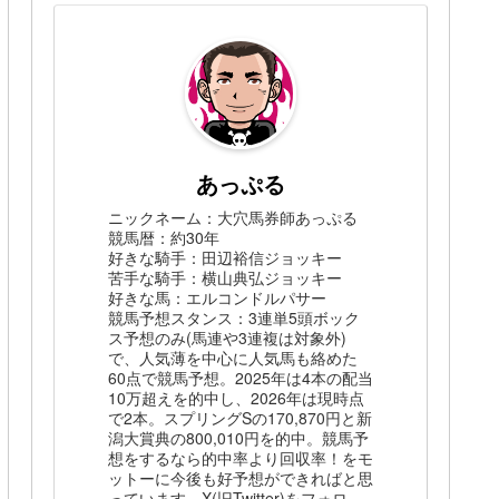
あっぷる
ニックネーム：大穴馬券師あっぷる
競馬暦：約30年
好きな騎手：田辺裕信ジョッキー
苦手な騎手：横山典弘ジョッキー
好きな馬：エルコンドルパサー
競馬予想スタンス：3連単5頭ボック
ス予想のみ(馬連や3連複は対象外)
で、人気薄を中心に人気馬も絡めた
60点で競馬予想。2025年は4本の配当
10万超えを的中し、2026年は現時点
で2本。スプリングSの170,870円と新
潟大賞典の800,010円を的中。競馬予
想をするなら的中率より回収率！をモ
ットーに今後も好予想ができればと思
っています。X(旧Twitter)をフォロ