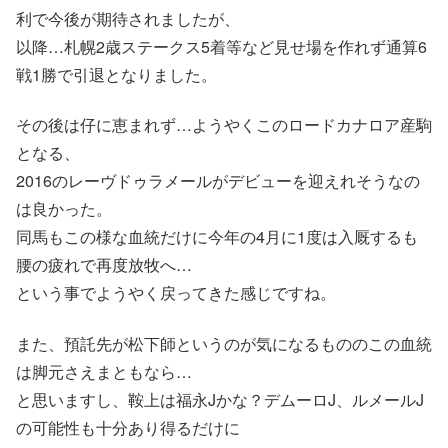
利で今後が期待されましたが、
以降…札幌2歳ステークス5着等など見せ場を作れず通算6
戦1勝で引退となりました。
その後は仔に恵まれず…ようやくこのロードカナロア産駒
となる、
2016のレーヴドゥラメールがデビューを迎えれそうなの
は良かった。
同馬もこの様な血統だけに今年の4月に1度は入厩するも
腰の疲れで再度放牧へ…
という事でようやく戻ってきた感じですね。
また、預託先が松下師というのが気になるもののこの血統
は脚元さえまともなら…
と思いますし、鞍上は福永Jかな？デムーロJ、ルメールJ
の可能性も十分あり得るだけに