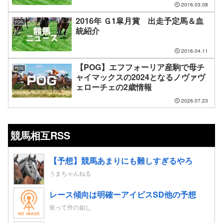
2016.03.08
2016年 Ｇ1皐月賞 出走予定馬＆血
POG
統紹介
2016.04.11
【POG】エフフォーリア産駒で母チ
POG
ャイマックスの2024となるノヴァヴ
ェローチェの2歳情報
2026.07.23
競馬相互RSS
【予想】競馬あまりにも難しすぎるやろ
うまちゃんねる
レース傾向は明確ーアイビスSD他の予想
依って件の如し