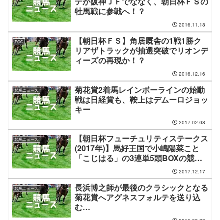
テが阪神ＪＦでななく、朝日杯ＦＳの
牡馬戦に参戦へ！？
2016.11.18
【朝日杯ＦＳ】角居厩舎の1戦1勝ク
POG
リアザトラックが抽選突破でリオンデ
ィーズの再現か！？
2016.12.16
菊花賞2着馬レインボーラインの始動
競馬ニュース
戦は日経賞も、鞍上はデムーロジョッ
キー
2017.02.08
【朝日杯フューチュリティステークス
競馬ニュース
(2017年)】馬好王国で小嶋陽菜こと
「こじはる」の3連単5頭BOXの競馬
予想は…
2017.12.17
長浜博之師が最後のクラシックとなる
競馬ニュース
菊花賞へアグネスフォルテを送り込
む…