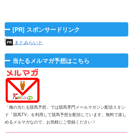
[PR] スポンサードリンク
当たるメルマガ予想はこちら
「俺の当たる競馬予想」では競馬専門メールマガジン配信スタン
ド「競馬TV」を利用して競馬予想を配信しています。無料で楽し
めるメルマガなので、お気軽にご登録ください！