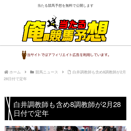
当たる競馬予想を無料で公開します
ホーム
競馬ニュース
白井調教師も含め8調教師が2月
28日付で定年
白井調教師も含め8調教師が2月28
日付で定年
競馬ニュース