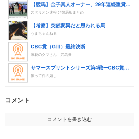
【競馬】金子真人オーナー、29年連続重賞勝利！初重賞制覇から1年も途切れることなく29年… JRA重賞は122勝目 ネット「すごすぎる」
スタリオン速報 @競馬板まとめ
【考察】突然変異だと思われる馬
うまちゃんねる
CBC賞（GⅢ）最終決断
浪花のクマさん 穴馬券
サマースプリントシリーズ第4戦ーCBC賞他の予想
依って件の如し
コメント
コメントを書き込む