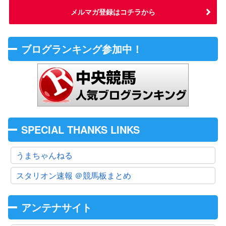
メルマガ登録はコチラから
ブログランキング参加中！
SPECIAL THANKS LINKS
うまちゃんねる
スタリオン速報 ＠競馬板まとめ
アンテナサイト