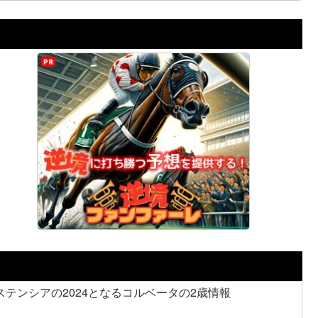
ステンシアの2024となるコルベータの2歳情報