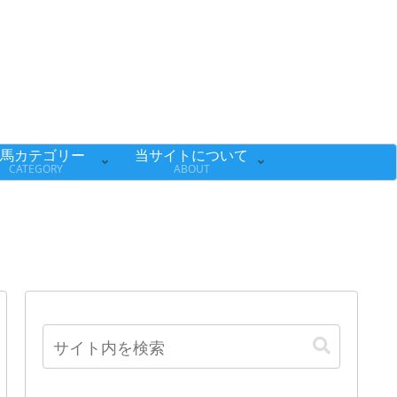
馬カテゴリー
当サイトについて
CATEGORY
ABOUT