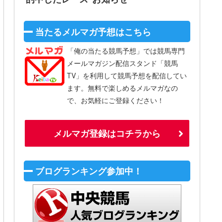
当たるメルマガ予想はこちら
「俺の当たる競馬予想」では競馬専門
メールマガジン配信スタンド「競馬
TV」を利用して競馬予想を配信してい
ます。無料で楽しめるメルマガなの
で、お気軽にご登録ください！
メルマガ登録はコチラから
ブログランキング参加中！