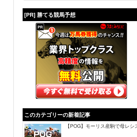
[PR] 勝てる競馬予想
このカテゴリーの新着記事
【POG】モーリス産駒で母レシ