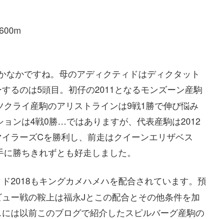
600m
はなかなかですね。母のアディクティドはディクタット
するのは5頭目。初仔の2011となるモンズーン産駒
ツクライ産駒のアリストラインは9戦1勝で伸び悩み
ションは4戦0勝…ではありますが、代表産駒は2012
マイラーズCを勝利し、前走はクイーンエリザベス
相手に勝ちきれずとも好走しました。
ド2018もキングカメハメハを配合されています。預
ュー戦の鞍上は福永Jとこの配合とその他条件を加
スには以前このブログで紹介したスピルバーグ産駒の