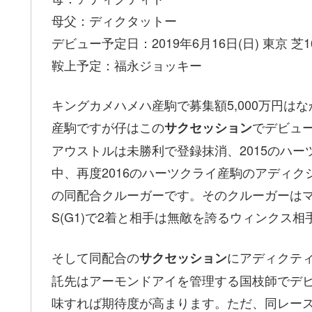
母父：ディクタットー
デビュー予定日：2019年6月16日(日) 東京 芝1
鞍上予定：福永ジョッキー
キングカメハメハ産駒で募集額5,000万円
産駒ですが仔はこの
でデビュー
サクセッション
アウストルは未勝利で登録抹消、2015のハー
中、再度2016のハーツクライ産駒のアディク
の同配合クルーガーです。そのクルーガーは
S(G1)で2着と相手は無敵を誇るウィンクス
そして同配合の
にアディクティ
サクセッション
託先はアーモンドアイを管理する国枝師でデビ
味すれば期待度が高まります。ただ、同レー