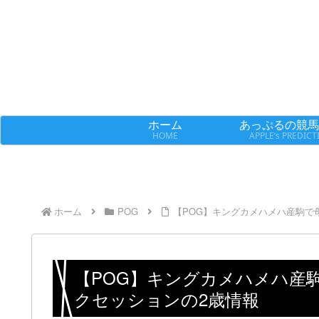
ホーム
あっぷるの競馬
HOME
APPLE’s PREDICT
ホーム
POG
【POG】キングカメハメハ産駒で
【POG】キングカメハメハ産駒
クセッションの2歳情報