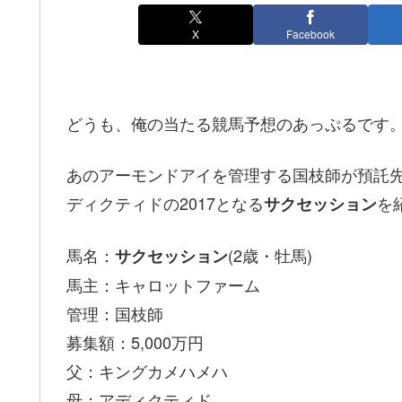
X
Facebook
どうも、俺の当たる競馬予想のあっぷるです
あのアーモンドアイを管理する国枝師が預託
ディクティドの2017となる
を
サクセッション
馬名：
(2歳・牡馬)
サクセッション
馬主：キャロットファーム
管理：国枝師
募集額：5,000万円
父：キングカメハメハ
母：アディクティド