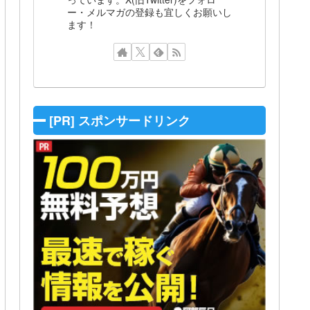
ー・メルマガの登録も宜しくお願いし
ます！
[PR] スポンサードリンク